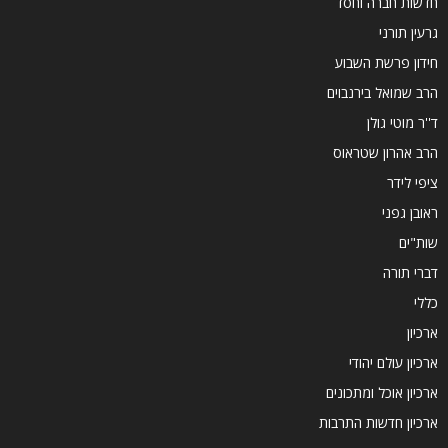
חדשות חברה וחסד
גרעין תורני
חידון פרשת השבוע
הרב שמואל בירנבוים
ד''ר מוטי גולן
הרב אהרון שטראוס
ציפי לידר
ראובן גפני
שות"ים
דברי תורה
כללי
ארכיון
ארכיון עולם יהודי
ארכיון אוכל ומתכונים
ארכיון חדשות התרבות