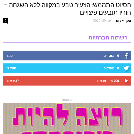
הסיוט התממש: הצעיר טבע במקווה ללא השגחה –
הוריו תובעים פיצויים
אסף אלתר
-
יולי 29, 2020
0
רשתות חברתיות
0
אוהדים
כמו
0
חסידים
מעקב
14,700
מנויים
להירשם
- פרסומת -