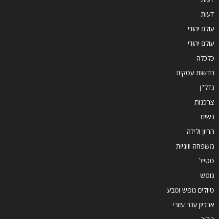
דעות
עולם יהודי
עולם יהודי
כלכלה
חדשות עסקים
נדל''ן
צרכנות
נשים
הריון ולידה
משפחה וזוגיות
סטייל
נופש
טיולים נופש וטבע
ארכיון ענר עוזרי