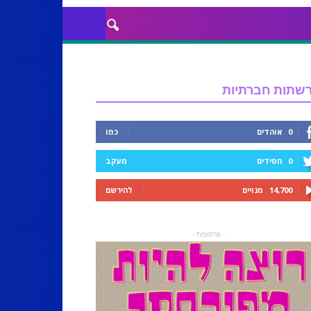
שתות חברתיות
0
אוהדים
כמו
0
חסידים
מעקב
14,700
מנויים
להירשם
- פרסומת -