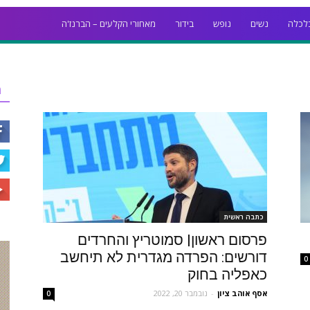
לכלה
נשים
נופש
בידור
מאחורי הקלעים – הברנז'ה
ר
כתבה ראשית
פרסום ראשון| סמוטריץ והחרדים
דורשים: הפרדה מגדרית לא תיחשב
0
כאפליה בחוק
אסף אוהב ציון
-
נובמבר 20, 2022
0