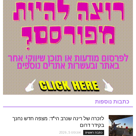
כתבות נוספות
לזכרה של רינה שנרב הי"ד: מצפה חדש נחנך
בקידר דרום
אוגוסט 5, 2026
כתבה ראשית