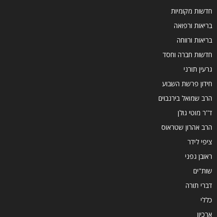
חדשות מקומיות
בריאות ורפואה
בריאות ורווחה
חדשות חברה וחסד
גרעין תורני
חידון פרשת השבוע
הרב שמואל בירנבוים
ד''ר מוטי גולן
הרב אהרון שטראוס
ציפי לידר
ראובן גפני
שות"ים
דברי תורה
כללי
ארכיון