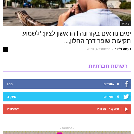
בארץ
ימים נוראים בקורונה | הראשון לציון: "לשמוע
תקיעות שופר דרך החלון,...
נעמה זלצר
-
ספטמבר 4, 2020
0
רשתות חברתיות
0
אוהדים
כמו
0
חסידים
מעקב
14,700
מנויים
להירשם
- פרסומת -