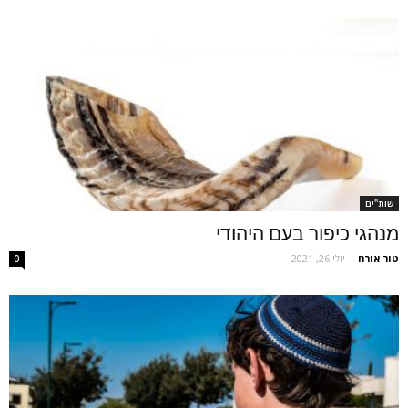
שות"ים
מנהגי כיפור בעם היהודי
טור אורח
-
יולי 26, 2021
0