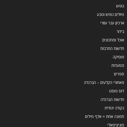
נופש
טיולים נופש וטבע
ארכיון ענר עוזרי
בידור
אוכל ומתכונים
חדשות התרבות
מוסיקה
מסעדות
ספרים
מאחורי הקלעים – הברנז'ה
דוס פוסט
חדשות הברנז'ה
נקודה יהודית
תמונה אחת = אלף מילים
מוניציפאלי