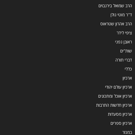
הרב שמואל בירנבוים
ד''ר מוטי גולן
הרב אהרון שטראוס
ציפי לידר
ראובן גפני
שות"ים
דברי תורה
כללי
ארכיון
ארכיון עולם יהודי
ארכיון אוכל ומתכונים
ארכיון חדשות התרבות
ארכיון מסעדות
ארכיון ספרים
במגזר