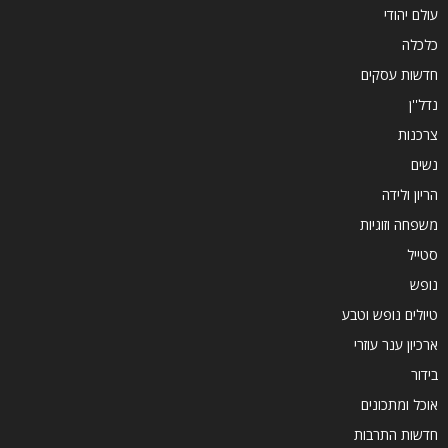
עולם יהודי
כלכלה
חדשות עסקים
נדל''ן
צרכנות
נשים
הריון ולידה
משפחה וזוגיות
סטייל
נופש
טיולים נופש וטבע
ארכיון ענר עוזרי
בידור
אוכל ומתכונים
חדשות התרבות