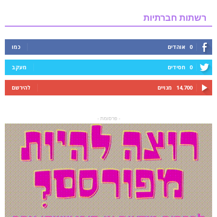
רשתות חברתיות
0
אוהדים
כמו
0
חסידים
מעקב
14,700
מנויים
להירשם
- פרסומת -