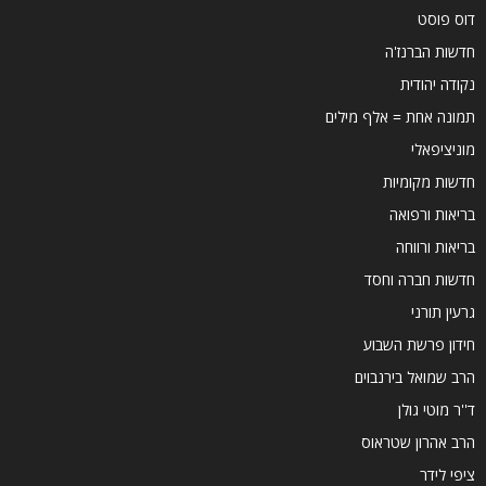
דוס פוסט
חדשות הברנז'ה
נקודה יהודית
תמונה אחת = אלף מילים
מוניציפאלי
חדשות מקומיות
בריאות ורפואה
בריאות ורווחה
חדשות חברה וחסד
גרעין תורני
חידון פרשת השבוע
הרב שמואל בירנבוים
ד''ר מוטי גולן
הרב אהרון שטראוס
ציפי לידר