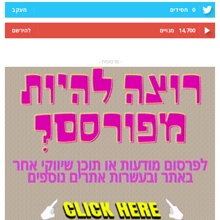
0
חסידים
מעקב
14,700
מנויים
להירשם
- פרסומת -