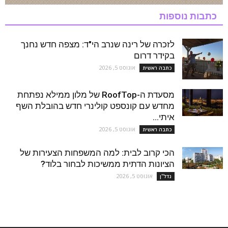
כתבות נוספות
לזכרה של רינה שנרב הי"ד: מצפה חדש נחנך
בקידר דרום
אוגוסט 5, 2026
כתבה ראשית
מסעדת ה-RoofTop של מלון ממילא נפתחת
מחדש עם קונספט קולינרי חדש בהובלת השף
איתי...
אוגוסט 5, 2026
כתבה ראשית
הכי קרוב לבית: למה המשפחות הצעירות של
הציונות הדתית ממשיכות לבחור בלוד?
אוגוסט 5, 2026
נדל''ן