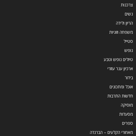
צרכנות
נשים
הריון ולידה
משפחה וזוגיות
סטייל
נופש
טיולים נופש וטבע
ארכיון ענר עוזרי
בידור
אוכל ומתכונים
חדשות התרבות
מוסיקה
מסעדות
ספרים
מאחורי הקלעים – הברנז'ה