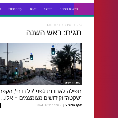
חדשות המגזר
פוליטי
דעות
עולם יהודי
כ
בית
תגיות
ראש השנה
תגית: ראש השנה
כתבה ראשית
תפילה לאחדות לפני "כל נדרי", הקפה
"שקטה" וקידושים מצומצמים – אלו...
אסף אוהב ציון
-
ספטמבר 12, 2024