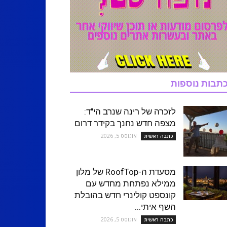
תבות נוספות
לזכרה של רינה שנרב הי"ד:
מצפה חדש נחנך בקידר דרום
אוגוסט 5, 2026
כתבה ראשית
מסעדת ה-RoofTop של מלון
ממילא נפתחת מחדש עם
קונספט קולינרי חדש בהובלת
השף איתי...
אוגוסט 5, 2026
כתבה ראשית