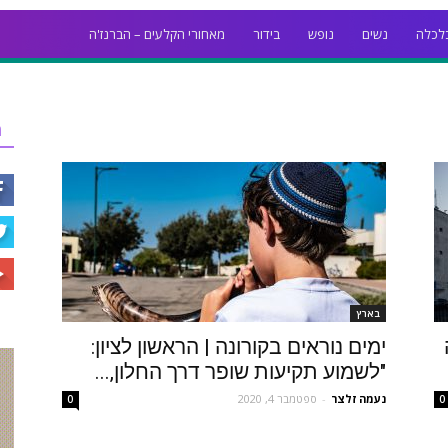
לכלה
נשים
נופש
בידור
מאחורי הקלעים – הברנז'ה
ר
בארץ
ימים נוראים בקורונה | הראשון לציון:
"לשמוע תקיעות שופר דרך החלון,...
נעמה זלצר
-
ספטמבר 4, 2020
0
0