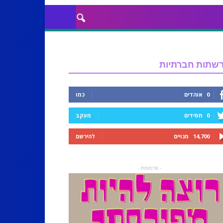
שתות חברתיות
0
אוהדים
כמו
0
חסידים
מעקב
14,700
מנויים
להירשם
- פרסומת -