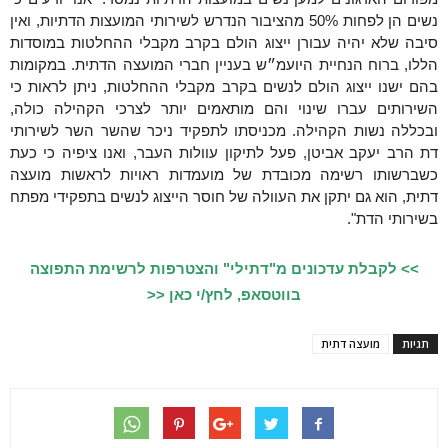
נשים הן לפחות 50% מהציבור הנדרש לשירותי המועצות הדתיות, ואין
סיבה שלא יהיה עבורן ייצוג הולם בקרב מקבלי ההחלטות במוסדות
הללו, ברוח הנחיית היועמ״ש בעניין חברי המועצה הדתית
. במקומות
בהם ישנו ייצוג הולם לנשים בקרב מקבלי ההחלטות, ניתן לראות כי
השירותים עברו שינוי והם מותאמים יותר לצרכי הקהילה כולה,
ובכללה נשות הקהילה. מכניסתו לתפקיד ניכר שהשר השר לשירותי
דת הרב יעקב אביטן, פעל לתיקון עוולות העבר, ואנו ציפיה כי כעת
כשברשותו רשימה מכובדת של מועמדות ראויות לראשות מועצה
דתית, הוא גם יתקן את העוולה של חוסר הייצוג לנשים בתפקידי מפתח
בשירותי הדת".
>> לקבלת עדכונים מ"דתילי" והצטרפות לרשימת התפוצה
בווטסאפ, לחץ/י כאן <<
תגיות
מועצה דתית