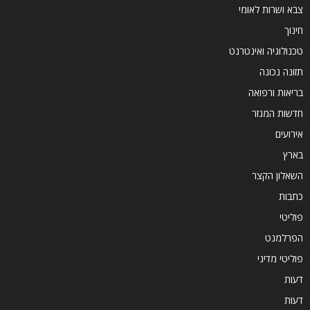
צבא ושרות לאומי
חינוך
טכנולוגיה ואינטרנט
תזונה נכונה
בריאות ורפואה
חדשות המגזר
אירועים
בארץ
השאלון הקצר
כתבות
פוליטי
הפרלמנט
פוליטי מדיני
דעות
דעות