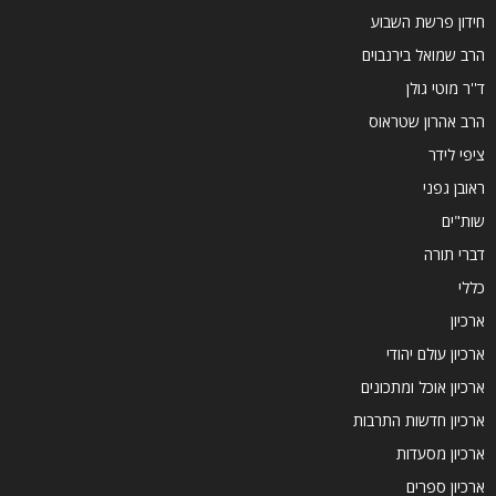
חידון פרשת השבוע
הרב שמואל בירנבוים
ד''ר מוטי גולן
הרב אהרון שטראוס
ציפי לידר
ראובן גפני
שות"ים
דברי תורה
כללי
ארכיון
ארכיון עולם יהודי
ארכיון אוכל ומתכונים
ארכיון חדשות התרבות
ארכיון מסעדות
ארכיון ספרים