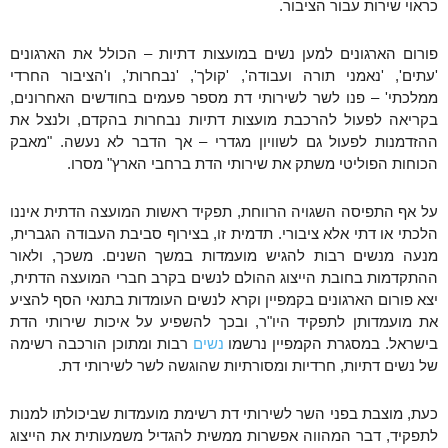
כראוי שירות עבור הציבור.
פורום הארגונים למען נשים במועצות דתיות – הכולל את הארגונים
'עתים', 'נאמני תורה ועבודה', 'קולך', 'נבחרות', ו'הציבור החרדי
ממלכתי' – פנו לשר
לשירותי דת מספר פעמים בחודשים האחרונים,
בקריאה לפעול להרכבת מועצות דתיות נבחרות בהקדם, ולנצל את
ההזדמנות לפעול גם לשוויון מגדרי – אך הדבר לא נעשה.
"מאבק
הכוחות הפוליטי משתק את שירותי הדת ברחבי הארץ" מסרו.
על אף התפיסה השגויה הרווחת, תפקיד ראשות המועצה הדתית איננו
הלכתי או דתי אלא ציבורי. תדמית זו, בצירוף סביבת העבודה הגברית,
מנעה מנשים רבות להגיש מועמדות במשך השנים. משכך, ולאור
ההתקדמות בחובת הייצוג ההולם לנשים בקרב חברי המועצה הדתית,
יצא פורום הארגונים בקמפיין וקרא לנשים העומדות בתנאי הסף להציע
את מועמדותן לתפקיד היו"ר, ובכך להשפיע על איכות שירותי הדת
בישראל. במסגרת הקמפיין נרשמו
נשים
רבות ומתוכן הורכבה רשימה
של נשים דתיות, חרדיות ומסורתיות שהוגשה לשר לשירותי דת.
כעת, מוצבת בפני השר לשירותי דת רשימת מועמדות שביכולתו למנות
לתפקיד, דבר המהווה אפשרות ממשית להגדיל משמעותית את הייצוג