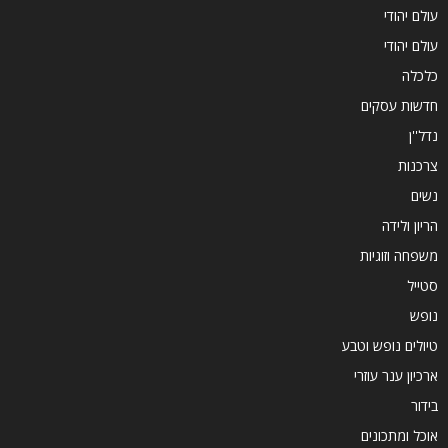
עולם יהודי
עולם יהודי
כלכלה
חדשות עסקים
נדל''ן
צרכנות
נשים
הריון ולידה
משפחה וזוגיות
סטייל
נופש
טיולים נופש וטבע
ארכיון ענר עוזרי
בידור
אוכל ומתכונים