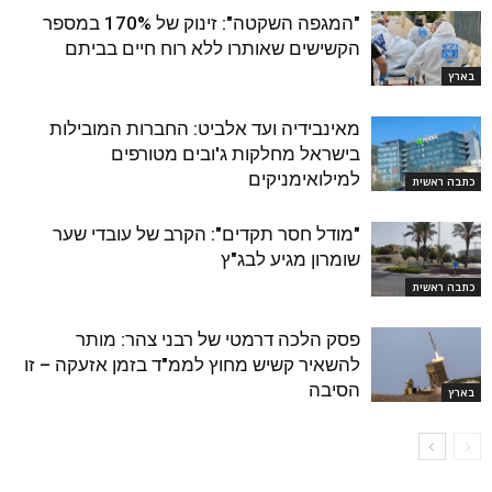
"המגפה השקטה": זינוק של 170% במספר
הקשישים שאותרו ללא רוח חיים בביתם
בארץ
מאינבידיה ועד אלביט: החברות המובילות
בישראל מחלקות ג'ובים מטורפים
למילואימניקים
כתבה ראשית
"מודל חסר תקדים": הקרב של עובדי שער
שומרון מגיע לבג"ץ
כתבה ראשית
פסק הלכה דרמטי של רבני צהר: מותר
להשאיר קשיש מחוץ לממ"ד בזמן אזעקה – זו
הסיבה
בארץ