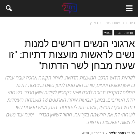
בית
חדשות המגזר
בארץ
חדשות המגזר
בארץ
ארגוני הנשים דורשים למנות
נשים לראשות מועצות דתיות: "זו
שעת מבחן לשר הדתות"
לקראת חידוש הרכבי המועצות הדתיות, לאחר תקופה ארוכה שבה עמדו
בראשן ממונים זמניים, פורום הארגונים למען נשים במועצות דתיות
החליט להקדים תרופה למכה ויוצא בקמפיין לקידום שוויון מגדרי בשירותי
הדת העירוניים. במשך שבועות איתרו הארגונים 18 מועמדות העומדות
בתנאי הסף לתפקיד, ומעוניינות להתמנות. היום, מגיש הפורום לשר
לשירותי דת את הרשימה בקריאה: חתור לשיוויון מגדרי – ומנה עוד נשים
לראשות המועצות הדתיות.
על ידי
נעמה זלצר
-
נובמבר 8, 2020