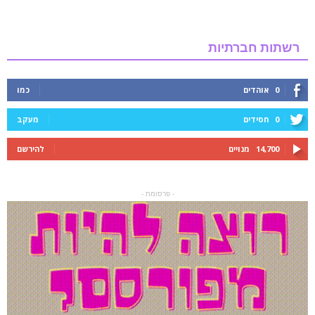
רשתות חברתיות
0
אוהדים
כמו
0
חסידים
מעקב
14,700
מנויים
להירשם
- פרסומת -