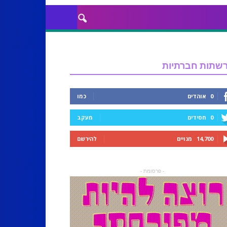
שתות חברתיות
0
אוהדים
כמו
0
חסידים
מעקב
14,700
מנויים
להירשם
- פרסומת -