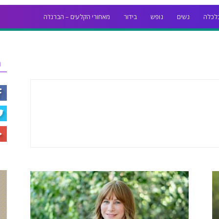
לכלה
נשים
נופש
בידור
מאחורי הקלעים – הברנז'ה
ר