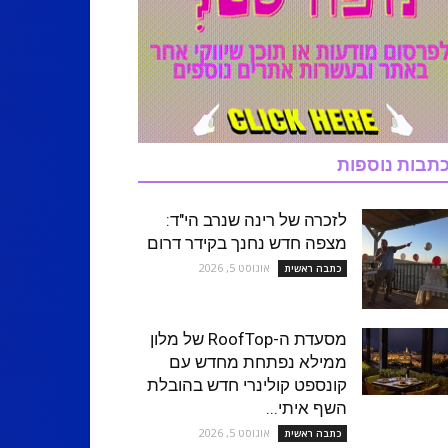
תבות נוספות
לזכרה של רינה שנרב הי"ד:
מצפה חדש נחנך בקידר דרום
אוגוסט 5, 2026
כתבה ראשית
מסעדת ה-RoofTop של מלון
ממילא נפתחת מחדש עם
קונספט קולינרי חדש בהובלת
השף איתי...
אוגוסט 5, 2026
כתבה ראשית