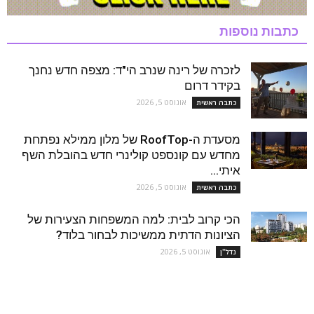
כתבות נוספות
לזכרה של רינה שנרב הי"ד: מצפה חדש נחנך
בקידר דרום
אוגוסט 5, 2026
כתבה ראשית
מסעדת ה-RoofTop של מלון ממילא נפתחת
מחדש עם קונספט קולינרי חדש בהובלת השף
איתי...
אוגוסט 5, 2026
כתבה ראשית
הכי קרוב לבית: למה המשפחות הצעירות של
הציונות הדתית ממשיכות לבחור בלוד?
אוגוסט 5, 2026
נדל''ן