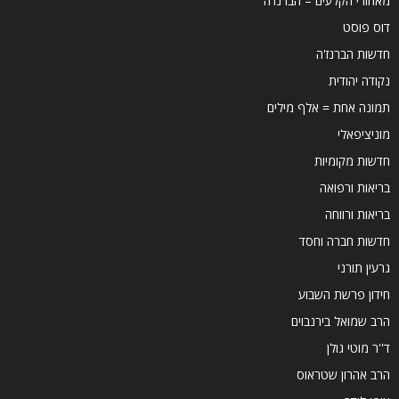
מאחורי הקלעים – הברנז'ה
דוס פוסט
חדשות הברנז'ה
נקודה יהודית
תמונה אחת = אלף מילים
מוניציפאלי
חדשות מקומיות
בריאות ורפואה
בריאות ורווחה
חדשות חברה וחסד
גרעין תורני
חידון פרשת השבוע
הרב שמואל בירנבוים
ד''ר מוטי גולן
הרב אהרון שטראוס