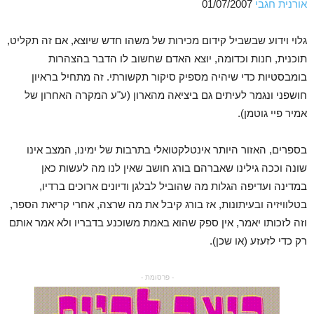
אורנית חגבי
01/07/2007
גלוי וידוע שבשביל קידום מכירות של משהו חדש שיוצא, אם זה תקליט,
תוכנית, חנות וכדומה, יוצא האדם שחשוב לו הדבר בהצהרות
בומבסטיות כדי שיהיה מספיק סיקור תקשורתי. זה מתחיל בראיון
חושפני ונגמר לעיתים גם ביציאה מהארון (ע"ע המקרה האחרון של
אמיר פיי גוטמן).
בספרים, האזור היותר אינטלקטואלי בתרבות של ימינו, המצב אינו
שונה וככה גילינו שאברהם בורג חושב שאין לנו מה לעשות כאן
במדינה ועדיפה הגלות מה שהוביל לבלגן ודיונים ארוכים ברדיו,
בטלוויזיה ובעיתונות, אז בורג קיבל את מה שרצה, אחרי קריאת הספר,
וזה לזכותו יאמר, אין ספק שהוא באמת משוכנע בדבריו ולא אמר אותם
רק כדי לזעזע (או שכן).
- פרסומת -