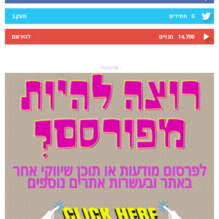
0
חסידים
מעקב
14,700
מנויים
להירשם
- פרסומת -