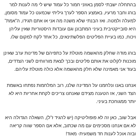
בהתחלה ישבתי לסמן באוזני חמור כל עמוד שיש לי מה לענות למר
בורג וחבר מרעיו, באמצע הספר לערך גיליתי שכמעט כל עמוד מסומן,
למעלה ולמטה. ואז הבנתי שלא משנה מה אני או אתם תגידו, ה"אמת"
היא סובייקטיבית בעיני המתבונן וגם עובדות היסטוריות שאין עליהן
ויכוח, כמו בעיית הפליטים הפלשתינאים, כל אחד לקח למקום שלו.
בורג מודה שחלק מהאשמה מוטלת על כתפיהם של מדינות ערב שאינן
מוכנות לקלוט את אותם פליטים ובכך לצאת מורווחים לשני הצדדים,
בעוד אני מאמינה שלא חלק מהאשמה אלא כולה מוטלת עליהם.
אנחנו באנו ונלחמנו על המדינה שלנו, רוב המלחמות נפתחו באשמת
הצד השני, אז הטענה מצידם שאנחנו צריכים לקחת אחריות היא לא
יותר ממגוחכת בעיני.
אבל שוב, כאן זה לא פופוליטיקה (יש להגיד ז"ל), השאלה הגדולה היא
לא אם אנחנו מסכימים עם מה שכתוב, אלא אם הספר שווה קריאה
ובזה אוכל לענות חד משמעית- מאוד!