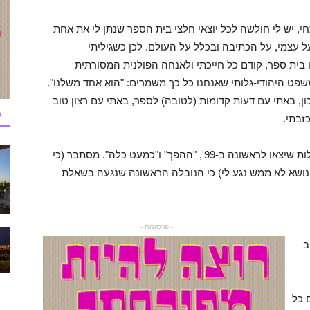
, יש לי חולשה לכל יוצאי חלצי בית הספר שנתן לי את אחת
על עצמי, על הכתיבה ובכלל על העולם. לכן כשגיליתי
 בית ספר, קודם כל חייכתי ולאנחה הפולנית המסורתית
משפט היהודי-גלותי שאנחנו כל כך משמרים: "הוא אחד משלנו".
כון, באתי עם דעות קדומות (לטובה) לספר, באתי עם רצון טוב
כ
זבתי.
הספר "כמעט כלה" הוא הוצאה מחודשת לשתי נובלות שיצאו לראשונה ב-99', "ההפך" ו"כמעט כלה". מסתבר (כי
 ואולי סתם כי ב-99' בכיתה י', הנושא לא ממש נגע לי) כי הנובלה הראשונה שנגעה בשאלת
- פרסומת -
ב
 כל