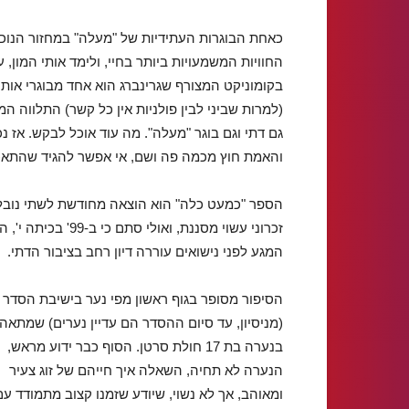
כאחת הבוגרות העתידיות של "מעלה" במחזור הנוכחי
החוויות המשמעויות ביותר בחיי, ולימד אותי המון, 
בקומוניקט המצורף שגרינברג הוא אחד מבוגרי אותו
(למרות שביני לבין פולניות אין כל קשר) התלווה ה
גם דתי וגם בוגר "מעלה". מה עוד אוכל לבקש. אז נ
והאמת חוץ מכמה פה ושם, אי אפשר להגיד שהתאכ
זכרוני עשוי מסננת,
המגע לפני נישואים עוררה דיון רחב בציבור הדתי.
הסיפור מסופר בגוף ראשון מפי נער בישיבת הסדר
(מניסיון, עד סיום ההסדר הם עדיין נערים) שמתאה
בנערה בת 17 חולת סרטן. הסוף כבר ידוע מראש,
הנערה לא תחיה, השאלה איך חייהם של זוג צעיר
ומאוהב, אך לא נשוי, שיודע שזמנו קצוב מתמודד עם