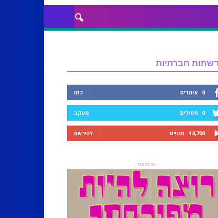
שתות חברתיות
0
אוהדים
כמו
0
חסידים
מעקב
14,700
מנויים
להירשם
- פרסומת -