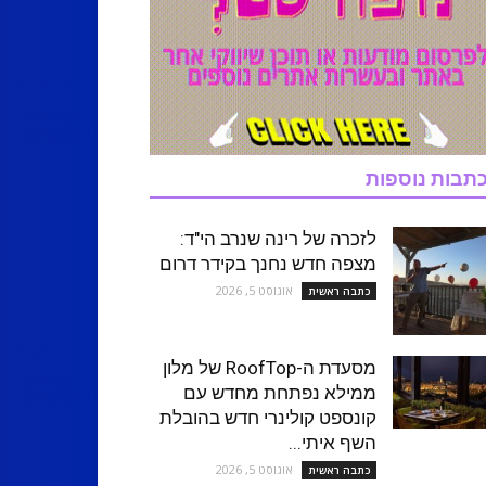
תבות נוספות
לזכרה של רינה שנרב הי"ד:
מצפה חדש נחנך בקידר דרום
אוגוסט 5, 2026
כתבה ראשית
מסעדת ה-RoofTop של מלון
ממילא נפתחת מחדש עם
קונספט קולינרי חדש בהובלת
השף איתי...
אוגוסט 5, 2026
כתבה ראשית