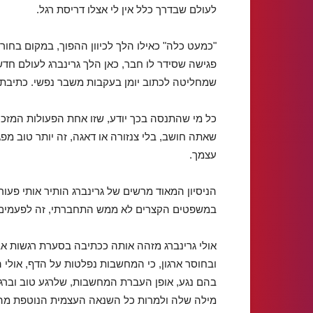
לעולם שבדרך כלל אין לי אצלו דריסת רגל.
"כמעט כלה" כאילו הלך לכיוון ההפוך, במקום בחו
פגישה שסידר לו חבר, כאן הלך גרינברג לעולם חד
שמחליטה לכתוב יומן בעקבות משבר נפשי. כתיבת י
כל מי שהתנסה בכך יודע, שזו אחת הפעולות המזכ
שאתה חושב, בלי צנזורה או דאגה, זה יותר טוב מפג
עצמך.
הניסיון המאוד מרשים של גרינברג הותיר אותי פעור
במשפטים הקצרים לא ממש התחברתי, זה לפעמים 
אולי גרינברג מזהה אותה ככתיבה בסערת רגשות א
ובחוסר ארגון, כי המחשבות נפלטות על הדף, אולי 
בהם נגע, אופן העברת המחשבות, שלרגע טוב וברג
מילה שלה ולמרות כל השנאה העצמית הנוטפת מהיומ