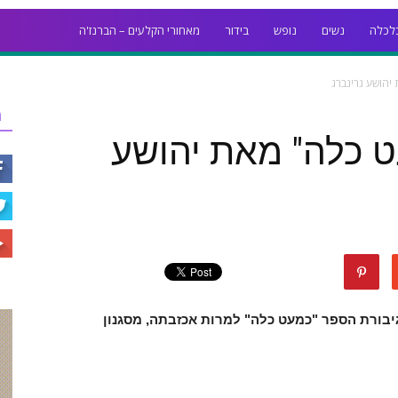
לכלה
נשים
נופש
בידור
מאחורי הקלעים – הברנז'ה
יהושע גרינברג
ר
ט כלה" מאת יהושע
יבורת הספר "כמעט כלה" למרות אכזבתה, מסגנון