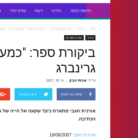
חדשות המגזר
פוליטי
דעות
עולם יהודי
כ
בית
בידור
ארכיון ספרים
ביקורת ספר: "כמעט כלה" מאת 
בידור
ארכיון ספרים
ביקורת ספר: "כמע
גרינברג
על ידי
אביחי טבק
-
יוני 18, 2007
שתפו בפייסבוק
צייצו בטוויטר
אורנית חגבי מתארת כיצד שקעה אל חייה של ג
הכתיבה.
אורנית חגבי
18/06/2007