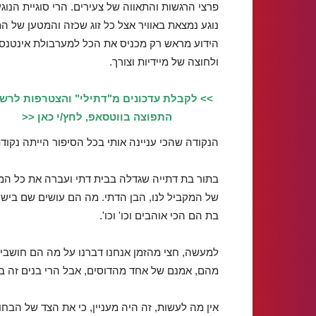
פרצי הרגשות והתאווה של צעירים. הרי סוגיית הנוג
נוגע נמצאת באוויר אצל כל זוג שכזה והמטען של המ
הידוע מראש רק מכניס את הכל למערבולת אינטנסי
ולחוצה של מיידיות וצורך.
>> לקבלת עדכונים מ"דתילי" והצטרפות לרש
התפוצה בווטסאפ, לחץ/י כאן <<
הנקודה שהכי עניינה אותי בכל הסיפור הייתה נקוד
בתור בת דתייה שגדלה בבית דתי ועברה את כל המוס
של המקביל לנו, הבן הדתי. מה הם עושים שם בישיב
בת הם הכי אוהבים וכו' וכו'.
למעשה, חצי מהזמן אנחנו דברנו על מה הם חושבים
מהם, אמנם של אחד מהדוסים, אבל הרי בנים זה בנים
אין מה לעשות, זה היה מעניין, כי את הצד של הבחו