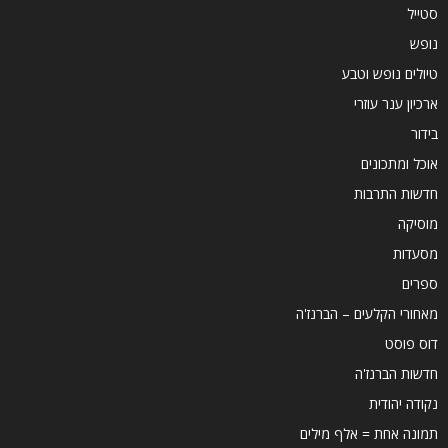
סטייל
נופש
טיולים נופש וטבע
ארכיון ענר עוזרי
בידור
אוכל ומתכונים
חדשות התרבות
מוסיקה
מסעדות
ספרים
מאחורי הקלעים – הברנז'ה
דוס פוסט
חדשות הברנז'ה
נקודה יהודית
תמונה אחת = אלף מילים