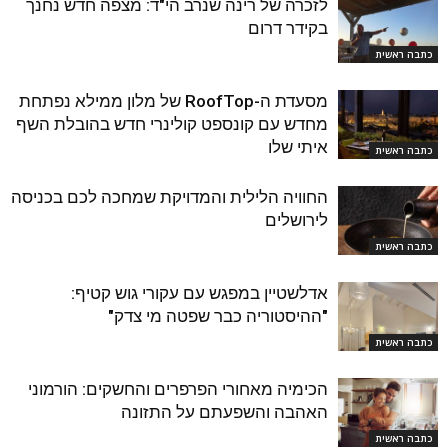
לזכרה של רינה שנרב הי"ד: מצפה חדש נחנך
בקידר דרום
כתבה ראשית
מסעדת ה-RoofTop של מלון ממילא נפתחת
מחדש עם קונספט קולינרי חדש בהובלת השף
איתי שלו
כתבה ראשית
החוויה הלילית והמדויקת שמחכה לכם בכניסה
לירושלים
כתבה ראשית
אדלשטיין במפגש עם עקורי גוש קטיף:
"ההיסטוריה כבר שפטה מי צדק"
כתבה ראשית
הכימיה מאחורי הפרפרים והחשקים: הורמוני
האהבה והשפעתם על התזונה
כתבה ראשית