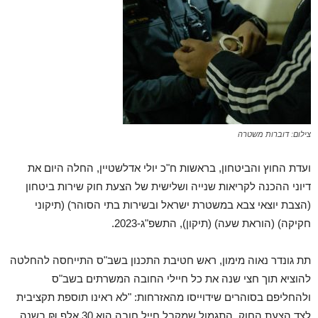
צילום: דוברות משטרה
ועדת החוץ והביטחון, בראשות ח"כ יולי אדלשטיין, החלה היום את
דיוני ההכנה לקריאות שנייה ושלישית של הצעת חוק שירות ביטחון
(הצבת יוצאי צבא במשטרת ישראל ובשירות בתי הסוהר) (תיקוני
חקיקה) (הוראת שעה) (תיקון), התשפ"ג-2023.
תת גונדר נאוה מימון, ראש חטיבת התכנון בשב"ס התייחסה להחלטה
להוציא תוך חצי שנה את כל חיילי החובה המשרתים בשב"ס
ולהחליפם בסוהרים שידוייסו מהאזרחות: "לא ראינו תוספת תקציבית
לצד הצעת החוק. התגמול שמקבל חייל חובה הוא 30 אלף ₪ בשנה.