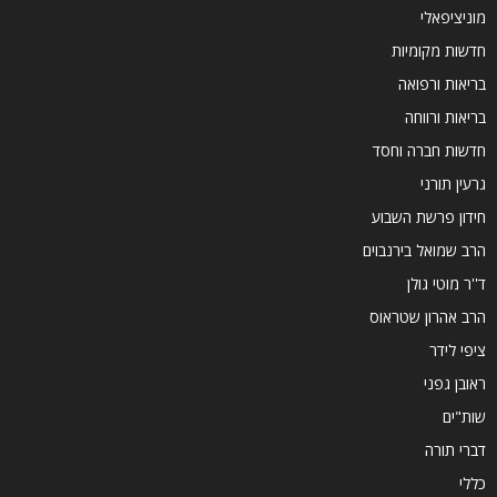
מוניציפאלי
חדשות מקומיות
בריאות ורפואה
בריאות ורווחה
חדשות חברה וחסד
גרעין תורני
חידון פרשת השבוע
הרב שמואל בירנבוים
ד''ר מוטי גולן
הרב אהרון שטראוס
ציפי לידר
ראובן גפני
שות"ים
דברי תורה
כללי