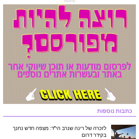
- פרסומת -
כתבות נוספות
לזכרה של רינה שנרב הי"ד: מצפה חדש נחנך
בקידר דרום