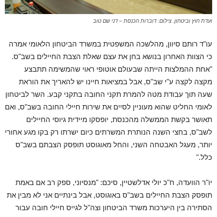
ועדת חוץ וביטחון. צילום: דוברות הכנסת – דני שם טוב
עו"ד רותם סיוון, מהלשכה המשפטית במשרד הביטחון הלאומי אמרה
כי הצוות האחרון בנושא בחן את עצם שאלת הצבת החיילים בשב"ס.
"אחת ההמלצות הייתה שבעולם אוטופי ראוי שהמשימה תתבצע
מקצה לקצה ע"י שב"ס, אבל במציאות חיינו יש להאריך את הוראת
שעה תוך עבודת מטה להמרת תקני החובה בתקני קבע. השר לביטחון
לאומי החליט שהוא מעוניין לסיים את שירות חיילי החובה בשב"ס, ואם
תאושר בקשת הממשלה מהכנסת, יופסקו מיידית גיוסי החיילים
לשב"ס, בחצי השנה הנותרת המשרתים כיום ישרתו רק בקו מגע אחורי
יותר, מעגל האבטחה השני, והחל מאוגוסט תופסק הצבתם בשב"ס
כלל."
יו"ר הוועדה, ח"כ יולי אדלשטיין, סיכם: "מנסיוני, ספק רב אם באמת
תופסק הצבת החיילים בשב"ס באוגוסט, אבל בינתיים אני לא מבין את
הסתירה בין היערכות משרד הביטחון וצה"ל לגייס חיילי חובה עבור