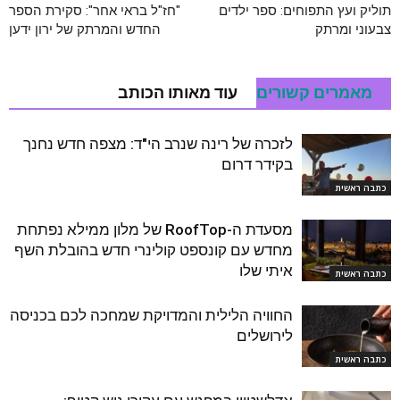
תוליק ועץ התפוחים: ספר ילדים
"חז"ל בראי אחר": סקירת הספר
צבעוני ומרתק
החדש והמרתק של ירון ידען
מאמרים קשורים
עוד מאותו הכותב
לזכרה של רינה שנרב הי"ד: מצפה חדש נחנך
בקידר דרום
כתבה ראשית
מסעדת ה-RoofTop של מלון ממילא נפתחת
מחדש עם קונספט קולינרי חדש בהובלת השף
איתי שלו
כתבה ראשית
החוויה הלילית והמדויקת שמחכה לכם בכניסה
לירושלים
כתבה ראשית