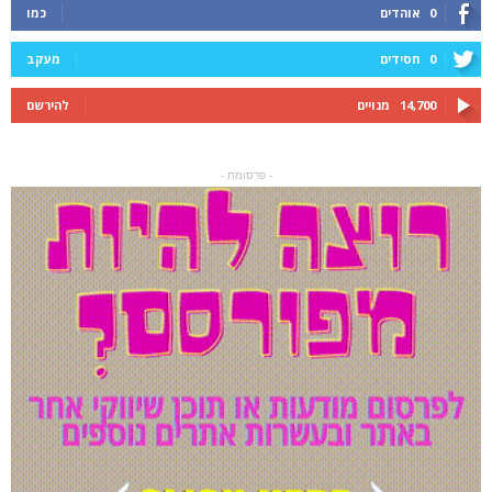
0
אוהדים
כמו
0
חסידים
מעקב
14,700
מנויים
להירשם
- פרסומת -