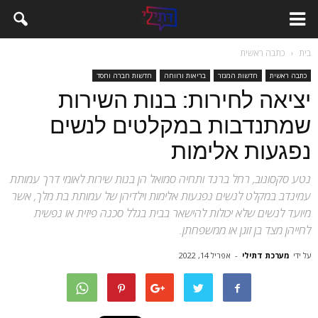
בית
כתבה ראשית
כתבה ראשית
חדשות המגזר
בריאות ורווחה
חדשות חברה וחסד
יציאה לחירות: בנות השירות
שמתנדבות במקלטים לנשים
נפגעות אלימות
נטע סקסונוב, רחל ברנד ותחיה סמואל הן בנות שירות לאומי דרך עמותת
עמינדב במקלט לנשים נפגעות אלימות וילדיהן של עמותת בת מלך, אשר
מיועד לנשים שלא יכולות להישאר בבית בגלל סכנה פיזית או נפשית
לחייהן מצד בן זוגן או ממשפחתן.
על ידי
מערכת דתילי
-
אפריל 14, 2022