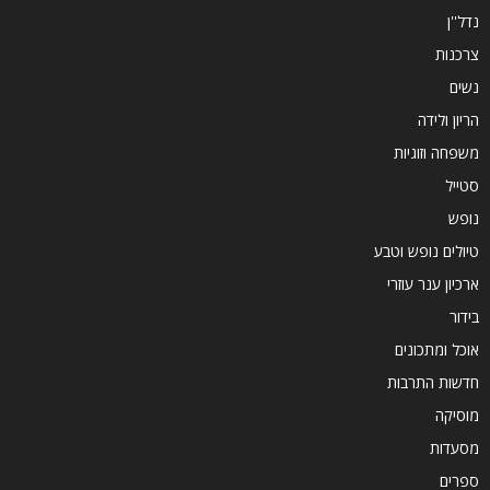
נדל''ן
צרכנות
נשים
הריון ולידה
משפחה וזוגיות
סטייל
נופש
טיולים נופש וטבע
ארכיון ענר עוזרי
בידור
אוכל ומתכונים
חדשות התרבות
מוסיקה
מסעדות
ספרים