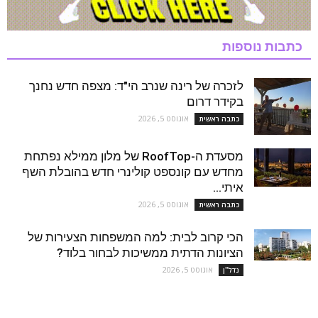
כתבות נוספות
לזכרה של רינה שנרב הי"ד: מצפה חדש נחנך
בקידר דרום
אוגוסט 5, 2026
כתבה ראשית
מסעדת ה-RoofTop של מלון ממילא נפתחת
מחדש עם קונספט קולינרי חדש בהובלת השף
איתי...
אוגוסט 5, 2026
כתבה ראשית
הכי קרוב לבית: למה המשפחות הצעירות של
הציונות הדתית ממשיכות לבחור בלוד?
אוגוסט 5, 2026
נדל''ן