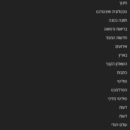
חינוך
טכנולוגיה ואינטרנט
תזונה נכונה
בריאות ורפואה
חדשות המגזר
אירועים
בארץ
השאלון הקצר
כתבות
פוליטי
הפרלמנט
פוליטי מדיני
דעות
דעות
עולם יהודי