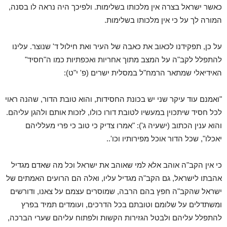
כאשר ישראל בצרה אין מלכותו בשלימות. ולפיכך היה נראה לו בסנה,
המורה לך על כי אין מלכותו בשלימות.
על כן, תפקידנו לכאוב את כאבה של העיר ואת חילול ד' שנוצר. עלינו
להתפלל לקב"ה על המצב מתוך אחריות ואכפתיות כמו ה"חסיד"
האידיאלי שמתאר הרמח"ל במסלית ישרים (פ' י"ט):
"ואמנם עוד עיקר שני יש בכונת החסידות, והוא טובת הדור, שהנה ראוי
לכל חסיד שיתכוין במעשיו לטובת דורו כולו, לזכות אותם ולהגן עליהם.
והוא ענין הכתוב (ישעיה ג'): "אמרו צדיק כי טוב כי פרי מעלליהם
יאכלו", שכל הדור אוכל מפירותיו וכו'..
כי אין הקב"ה אוהב אלא למי שאוהב את ישראל וכל מה שאדם מגדיל
אהבתו לישראל, גם הקב"ה מגדיל עליו, ואלה הם הרועים האמתים של
ישראל שהקב"ה חפץ בהם הרבה, שמוסרים עצמם על צאנו, ודורשים
ומשתדלים על שלומם וטובתם בכל הדרכים, ועומדים תמיד בפרץ
להתפלל עליהם ולבטל הגזירות הקשות ולפתוח עליהם שערי הברכה,