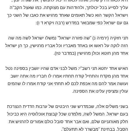
עליך לסייע בכל יכולתך, ולהזדהות עם מצוקתה. כמו שאצל הקב"ה
וישראל הקשר הוא כשל תאומים שאחד מרגיש את כאבו של השני כך
גם עם ישראל כפי שמבואר במדרש (רבה ויקרא ד ו):
תני חזקיה (ירמיה נ) "שה פזורה ישראל" נמשלו ישראל לשה מה שה
הזה לוקה על ראשו או באחד מאבריו וכל אבריו מרגישין, כך הן ישראל
אחד מהן חוטא וכולן מרגישין (במדבר טז).
האיש אחד יחטא תני רשב"י: משל לבני אדם שהיו יושבין בספינה נטל
אחד מהן מקדח והתחיל קודח תחתיו אמרו לו חבריו מה אתה יושב
ועושה אמר להם מה אכפת לכם לא תחתי אני קודח אמרו לו שהמים
עולין ומציפין עלינו את הספינה.
בשני משלים אלה, שבמדרש שני היבטים של ערבות הדדית הנצרכת
בעם ישראל. המשל לשה, מלמדנו שכל קבוצת אוכלוסיה היא כביכול
חלק מאורגניזם שלם, ואם אבר אחד סובל כולם אמורים להרגיש את
הסבל. בבחינת "מבשרך לא תתעלם".