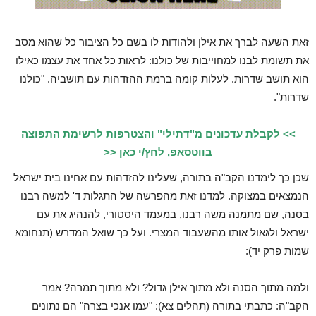
זאת השעה לברך את אילן ולהודות לו בשם כל הציבור כל שהוא מסב
את תשומת לבנו למחוייבות של כולנו: לראות כל אחד את עצמו כאילו
הוא תושב שדרות. לעלות קומה ברמת ההזדהות עם תושביה. "כולנו
שדרות".
>> לקבלת עדכונים מ"דתילי" והצטרפות לרשימת התפוצה
בווטסאפ, לחץ/י כאן <<
שכן כך לימדנו הקב"ה בתורה, שעלינו להזדהות עם אחינו בית ישראל
הנמצאים במצוקה. למדנו זאת מהפרשה של התגלות ד' למשה רבנו
בסנה, שם מתמנה משה רבנו, במעמד היסטורי, להנהיג את עם
ישראל ולגאול אותו מהשעבוד המצרי. ועל כך שואל המדרש (תנחומא
שמות פרק יד):
ולמה מתוך הסנה ולא מתוך אילן גדול? ולא מתוך תמרה? אמר
הקב"ה: כתבתי בתורה (תהלים צא): "עמו אנכי בצרה" הם נתונים