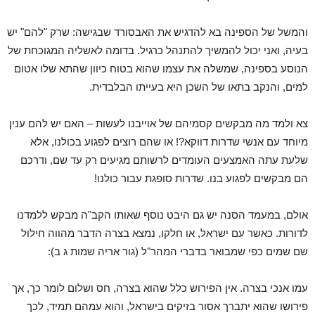
והמשל של הספינה בא להדגיש את האבסורד שבגישה: שרק "להם" יש
בעיה, ואני יכול להמשיך להתנהל כרגיל. בדומה לאשליה המגוכחת של
הנוסע בספינה, שמשלה את עצמו שהוא בטוח כיוון שהתא שלו אטום
למים, והנקב בתאו של השכן היא בעייתו הבלבדית.
צא ולמד מה מבקשים קסמיהם של אוייבנו לעשות – האם יש להם ענין
מיוחד עם אנשי שדרות דווקא?! או שהם רוצים לפגוע בכולנו, אלא
שלעת עתה האמצעים העומדים לרשותם מגיעים רק עד שם, ודרכם
הם מבקשים לפגוע בנו. שדרות סופגת עבור כולנו!
אולם, במעמד הסנה יש גם היבט נוסף שאותו הקב"ה מבקש ללמדנו
לדורות. כאשר עם ישראל, או חלקו, נמצא בצרה הדבר מהווה חילול
שם שמים כפי שמבואר בדברי המהר"ל (גור אריה שמות ג ב):
עמו אנכי בצרה. אין הפירוש כלל שהוא בצרה, חס ושלום לומר כך, אך
פירושו שהוא יתברך אסור בזיקים בישראל, והוא עמהם תמיד, לכך