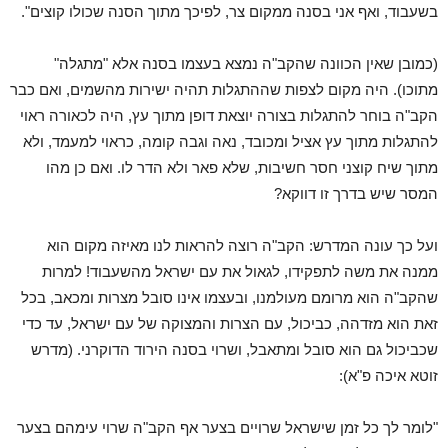
בשעבוד, ואף אני בסנה ממקום צר, לפיכך מתוך הסנה שכולו קוצים".
(כמובן שאין הכוונה שהקב"ה נמצא בעצמו בסנה אלא "מתגלה"
מתוכו). היה מקום לצפות שההתגלות תהיה ישירות מהשמים, ואם כבר
הקב"ה בוחר להתגלות בצורה יוצאת דופן מתוך עץ, היה לכאורה ראוי
להתגלות מתוך עץ אציל ומכובד, נאה וגבה קומה, כראוי למעמד, ולא
מתוך שיח קוצני חסר חשיבות, שלא פאר ולא הדר לו. ואם כן מהו
המסר שיש בדרך זו דווקא?
ועל כך עונה המדרש: הקב"ה רוצה להראות לנו מאיזה מקום הוא
ממנה את משה לתפקידו, לגאול את עם ישראל מהשעבוד! למרות
שהקב"ה הוא מרומם מעולמנו, ובעצמו אינו סובל מצרות ומכאב, בכל
זאת הוא מזדהה, כביכול, עם הצרות והמצוקה של עם ישראל, עד כדי
שכביכול גם הוא סובל ומתאבל, ושרוי בסנה הירוד הדוקרני. (מדרש
זוטא איכה פ"א):
"לומר לך כל זמן שישראל שרויים בצער אף הקב"ה שרוי עימהם בצער