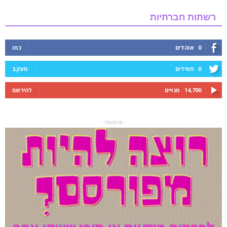
רשתות חברתיות
0
אוהדים
כמו
0
חסידים
מעקב
14,700
מנויים
להירשם
- פרסומת -