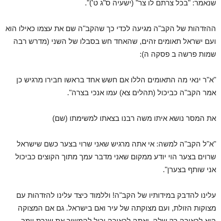
שנאמר: "בכל צרתם לו צר" (ישעיה ס"ג ט')".
ההזדהות של הקב"ה מגיעה לכדי כך שהקב"ה שם את עצמו כאילו הוא
ועם ישראל תאומים זהים, שהאחד חש בסבלו של השני (מדרש רבה
שמות פרשה ב פסקה ה):
"א"ר ינאי מה התאומים הללו אם חשש אחד בראשו חבירו מרגיש כן
אמר הקב"ה כביכול (תהלים צא) עמו אנכי בצרה".
את המסר נושא איתו משה רבנו בצאתו למשימתו (שם)
"א"ל הקב"ה למשה: אי אתה מרגיש שאני שרוי בצער כשם שישראל
שרוים בצער הוי יודע ממקום שאני מדבר עמך מתוך הקוצים כביכול
אני שותף בצערן".
עלינו להדבק במידותיו של הקב"ה! וללמוד כיצד עלינו להזדהות עם
מצוקות הזולת, ועם מצוקתה של עיר ואם בישראל. גם אם המצוקה
היא לכאורה רק שלה, ואתה לכאורה יכול להמשיך את שגרת יומך,