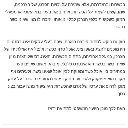
בכשרות ובהגדרתה, אלא שמירה על זכויות הפרט, של הצרכנים,
שמבקשים לשמור על הכשרות, ולחייב את בעלי בתי האוכל או מפעלי
המזון בשקיפות כלפי הצרכן לבל יונו אותו וימכרו לו מזון שאינו כשר
ככשר.
חוק זה ביקש לסתום פירצה כואבת, שבה בעלי עסקים אינטרסנטיים
היו מוכנים להציג באופן ציני, אוכל טרף ככשר, ולנצל את אוזלת ידו של
הצרכן, במעקב אחריהם, בתחום הכשרות. האינטרס של הצגת מזון
שאינו כשר ככשר הוא אינטרס כלכלי, מובהק משום שקיים פער
במחירים בין אוכל כשר ומפוקח לבין אוכל שאינו כשר, ולעיתים אף
מקורו הוא מפוקפק ולא ידוע. החוק ביקש למנוע מצב שבו בעל עסק
מוכן לדרוס את ערכיו של אדם שהכשרות היא ציפור נפשו עבור בצע
כסף.
האם לכך מוכן היועץ המשפטי לתת את ידו?!