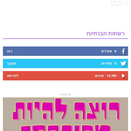
רשתות חברתיות
0
אוהדים
כמו
0
חסידים
מעקב
14,700
מנויים
להירשם
- פרסומת -