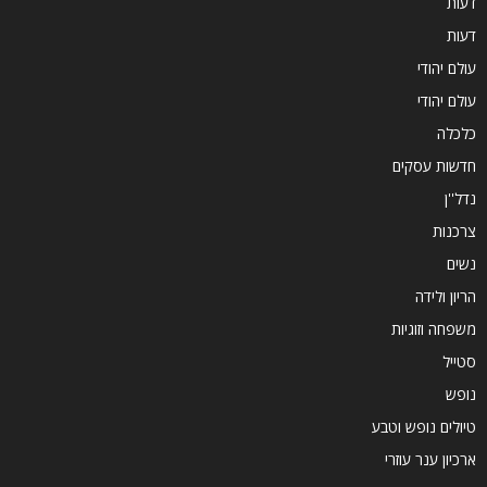
דעות
דעות
עולם יהודי
עולם יהודי
כלכלה
חדשות עסקים
נדל''ן
צרכנות
נשים
הריון ולידה
משפחה וזוגיות
סטייל
נופש
טיולים נופש וטבע
ארכיון ענר עוזרי