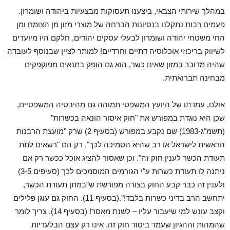
במהלך שירותי הצבאי, ביצענו תעסוקות מבצעיות ביהודה ושומרון.
פעמים רבות נתקלנו בנסיונות הברחה של מוצרי מזון מן הצומח ומן
החי משטחי יהודה ושומרון לבעלי עסקים יהודים, חלקם היו מיועדים
לשיווק בריכוזי אוכלוסיה דתיים וחרדיים! למותר לציין שבנוסף לעובדה
שהיה מדובר במזון שאינו כשר, הוא גם הופק בתנאים מפוקפקים
מבחינה תברואתית.
אולם, עמדתו של היועץ המשפטי תמוהה גם מהיבטיה המשפטיים,
שכן היא נוגדת במפורש את "חוק איסור הונאה בכשרות"
(תשמ"ג-1983) שם נקבע במפורש (בסעיף 2) שרק "מועצת הרבנות
הראשית לישראל או רב שהיא הסמיכה לכך", רק הם "רשאים לתת
תעודת הכשר לענין חוק זה". וכן שאסור להציג אוכל ככשר רק אם
ניתנה לו תעודת כשרות ע"י הגורמים המוסמכים לכך (סעיפים 3-5)
ולענין זה כבר קבע החוק בצורה מפורשת ש"במתן תעודת הכשר,
יתחשב הרב בדיני כשרות בלבד!".(בסעיף 11). החוק גם עוגן פלילים
וקצב עונש למי שיעבור עליו – לשנת מאסר! (בסעיף 14). צריך לומר
שהמהות וההגיון שעמד ביסוד חוק זה, אינו רק עצם הבלעדיות