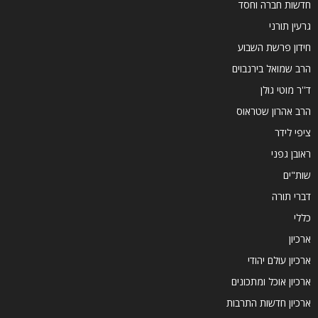
חדשות חברה וחסד
גרעין תורני
חידון פרשת השבוע
הרב שמואל בירנבוים
ד''ר מוטי גולן
הרב אהרון שטראוס
ציפי לידר
ראובן גפני
שות"ים
דברי תורה
כללי
ארכיון
ארכיון עולם יהודי
ארכיון אוכל ומתכונים
ארכיון חדשות התרבות