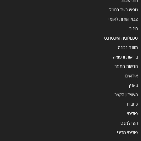
התיישבות
נופש כשר בחו"ל
צבא ושרות לאומי
חינוך
טכנולוגיה ואינטרנט
תזונה נכונה
בריאות ורפואה
חדשות המגזר
אירועים
בארץ
השאלון הקצר
כתבות
פוליטי
הפרלמנט
פוליטי מדיני