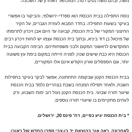
משה, ובהם משה נסים דסה, המוכתאר האחרון של השכונה.
נוסח התפילה בבית הכנסת הוא ספרדי-ירושלמי, והביקור בו אפשרי
בעיקר בשעות התפילה. בחדר המבוא לעזרת הגברים, על הקיר
החיצוני המקורי של בית הכנסת, קבועה עד היום אבן זיכרון לתרומתו
של מיכאל בן דוד ביניא, ובתוך בית הכנסת עצמו יש לוחות זיכרון רבים
המוקדשים לראשוני המקום ולבני משפחותיהם. הבימה הקבועה בבית
הכנסת היא כבת שישים שנה; לפניה הייתה במקום בימת עץ פשוטה
יותר, וגם הספסלים וארון הקודש אינם אלו המקוריים.
בבית הכנסת הקטן שבקומה התחתונה, אפשר לבקר בעיקר בתפילות
השבת, ולאחר תפילת המנחה בשבת בצהריים נלמד בבית הכנסת
שיעור תורה שבועי. בית הכנסת הקטן נעול רוב ימות השבוע, ורק
לעתים מתקיימים בו שיעורי תורה נוספים.
* בית הכנסת יגיע כפיים, רח' פינס 20, ירושלים.
לאחרונה, ראה אור בהוצאת יד בן-צבי ספרו החדש של ראובן