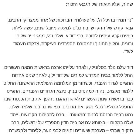
שחור, ועליו תיאורו של הגבאי הזכור:
"נר תמיד בהיכל ה', על פעולותיו הברוכות של אחד ממצדיקי הרבים,
גבאי קודש של ההקדש וביהכנ"ס למעלה מיובל שנים, עשה לילות
כימים וקבע עיתים לתורה, רבי דוד א. שלם נ"ע, ממגיני ירושלים
ובוניה, וחלוץ החינוך והמסורת הספרדית בעיקו"ת, צדקתו תעמוד
לעד".
דוד שלם נולד בסלוניקי, ולאחר עלייתו ארצה בראשית המאה העשרים
החל ללמוד בבית המדרש למורים של דוד ילין. לאחר שנים אחדות
התגייס לגדוד העברי, וכשחזר מן המלחמה העולמית הראשונה החליט
ללמוד מקצוע, ונהיה למהנדס בניין. כיוצא הגדודים העבריים, התגייס
כבר בראשית שנות העשרים לארגון ההגנה, והפך את בית הכנסת שבו
התפלל ל'סליק' לכלי נשק. את הרובים, כפי שזוכר בנו, שלמה שלם,
נהגו בבית הכנסת לכנות 'המזוזות'… פרט לתפילות הקבועות, ייסד
שלם במקום – בצוותא עם אב בית הדין הספרדי של ירושלים, הרב
חזקיה שבתי – מערכת שיעורים וחוגים לבני נוער, ללימוד ולהכשרה