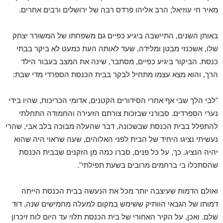
מאיר חי עוזיאל; הרב אליהו פרדס רבה של ירושלים ורבים אחרים.
באותן השנים, התיישבה ביגיע כפיים גם משפחתו של המשורר יצחק
שלו, אשכנזי מבטן ומלידה, שעד לאותה העת כמעט לא ביקר בבתי
כנסת. הביקור ביגיע כפיים, מסתבר, שינה את המצב בעבור הילד
הרך, והוא מצא עצמו מתחיל לבקר בבית הכנסת הספרדי מדי שבת:
"לבי הלך שבי אף אחרי הסידורים הקטנים, אדומי הכריכות, שהיו בידי
נערי הספרדים. סבורני שבזכות צורתם הזעירה והחמודה התחלתי
להתפלל בבית הכנסת שבשכונה, דבר שהעלה מבוכה בלב אבי, שהרי
נעשיתי נציגו היחיד של הבית לפני האלוהים, שעה שראוי היה שהוא
יהיה הנציג. כך, על כל פנים, סברו כמה מן הזקנים שבבית הכנסת
שהסתכלו בי ברחמים מרובים בשעת תפילתי".
ואולם הדמות שעיצבה יותר מכל את הנעשה בבית הכנסת הייתה
דמותו של הגבאי הוותיק ששימש במקום למעלה מחמישים שנה, דוד
שלם. ואכן, על הקיר האחורי של בית הכנסת תלוי עד היום לוח זיכרון