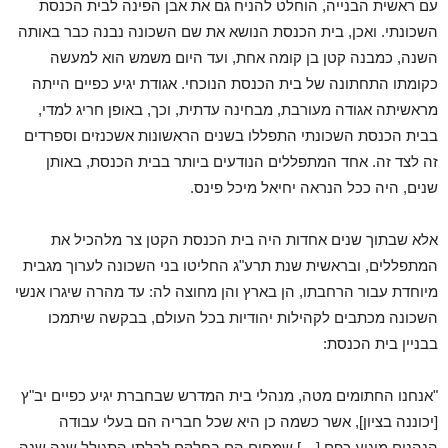
עם ראשית הבנייה, הוחלט להניח גם את אבן הפינה לבית הכנסת
השכונתי. ואכן, בית הכנסת הנושא את שם השכונה נבנה כבר באותה
השנה, כמבנה קטן בן קומה אחת, ועד היום משמש הוא למעשה
כקומתו התחתונה של בית הכנסת הנוכחי. אגודת יגיע כפיים הייתה
מראשיתה אגודה מעורבת, מבחינה עדתית, וכך, באופן חריג למדי,
בבית הכנסת השכונתי התפללו בשנים הראשונות אשכנזים וספרדים
זה לצד זה. אחד המתפללים הנודעים ביותר בבית הכנסת, באותן
שנים, היה ככל הנראה יחיאל מיכל פינס.
אלא שבתוך שנים אחדות היה בית הכנסת הקטן צר מלהכיל את
המתפללים, ובראשית שנת תרע"ג החליטו בני השכונה לערוך מגבית
מיוחדת עבור הרחבתו, הן בארץ והן מחוצה לה: עד מהרה שיגרו אנשי
השכונה מכתבים לקהילות יהודיות בכל העולם, בבקשה שיתמכו
בבניין בית הכנסת:
"אנחנו החתומים מטה, מנהלי בית המדרש שבחברת יגיע כפיים יב"ץ
[יכוננה בציון], אשר כשמה כן היא שכל חבריה הם בעלי עבודה
הנהנים מיגיע כפם […] שמחים הם בחלקם לבלתי התגולל שנה שנה