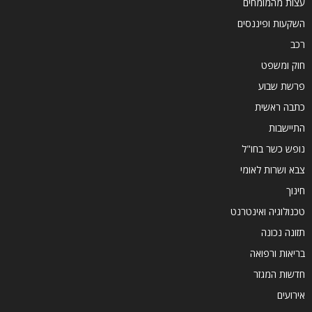
עצות מהמומחים
השקעות ופיננסים
רכב
חוק ומשפט
פרשת שבוע
כתבה ראשית
התיישבות
נופש כשר בחו"ל
צבא ושרות לאומי
חינוך
טכנולוגיה ואינטרנט
תזונה נכונה
בריאות ורפואה
חדשות המגזר
אירועים