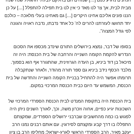
מבית לבית, אך צר לנו מאד כי אין לנו בית תפילה להתפלל […] על כן
הננו פונים אליכם אחינו היקרים […] גם מאחינו בעלי מלאכה – כולכם
יחד תחושו לעזרתנו להרים לה' כל אחד נדבתו, נדבה ראויה והגונה
לפי גודל המצוה".
בסופו של דבר, נמצא בירושלים התורם שינדב מכספו את הסכום
הנדרש להקמת הקומה השנייה והרחבה של בית הכנסת: היה זה
מיכאל בן דוד ביניא, בן העדה הגרוזינית, שהתגורר אף הוא בסמוך.
מלבד הכסף נידב ביניא גם ספר תורה מהודר, ולאחר שנתקבלה
תרומתו אפשר היה להתחיל בבניית הקומה השנייה והחדשה של בית
הכנסת, המשמש עד היום כבית הכנסת המרכזי במקום.
בית הכנסת היה בתקופת המנדט לבית הכנסת הספרדי המרכזי של
השכונות יגיע כפיים, אחוה וזכרון משה, וכך, לאורך השנים ניתן היה
לפגוש בו כמה מהחשובים שברבני ירושלים הספרדים, שמקצתם
התפללו בו דרך קבע ומקצתם לסירוגין. עם אותם רבנים נמנו הרב
יעקב מאיר, הרב הספרדי הראשי לארץ-ישראל; מחליפו הרב בן ציון