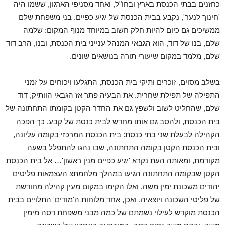
כחזנים בבתי הכנסת בארץ ובחו"ל, ואחד מסניפי הארגון, ששמו היה
'חינוך לנער', נקבע בבית הכנסת של יגיע כפיים. בני משפחת שלם
ממשיכים גם כיום להיות חלק חשוב במיוחד מנוף המקום: שלמה
שלם, בנו של דוד, הוא הגבאי המנהל ענייני בית הכנסת, ובנו, הרב דוד
שלם, מלמד במקום שיעורי תורה בנושאים שונים.
בשלב מסוים, זוכרים ותיקי בית הכנסת, התגלעו ויכוחים על זמני
התפילה של תפילת שחרית. את הבעיה פתר אז הגבאי הוותיק, דוד
שלם, שהחליט לשוב ולשפץ גם את החדר הקטן בקומתו התחתונה של
בית הכנסת, ולהסב גם אותו מחדש לבית כנסת של קבע. כך הפכה
הקהילה לבעלת שני בתי כנסת: בית הכנסת המרכזי בקומה עליונה,
ובית הכנסת הקטן בקומה התחתונה, שבו נהגו להתפלל בשעה
מקודמת, ומאותה העת נקרא 'יגיע כפיים מנין ראשון'… אל בית הכנסת
הקטן שבקומה התחתונה הגיעו במהלך מלחמתצ העצמאות פליטים
יהודים משכונת ימין משה, ואלו הקימו במקום מעין קהילה מחודשת
של פליטי השכונה ויוצאיה. ואכן, אחד מלוחות ה'מודים' התלויים בבית
הכנסת מוקדש לעילוי נשמתם של כמה מבני משפחת דסה מימין