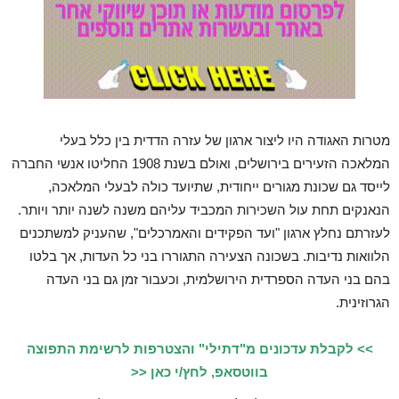
מטרות האגודה היו ליצור ארגון של עזרה הדדית בין כלל בעלי
המלאכה הזעירים בירושלים, ואולם בשנת 1908 החליטו אנשי החברה
לייסד גם שכונת מגורים ייחודית, שתיועד כולה לבעלי המלאכה,
הנאנקים תחת עול השכירות המכביד עליהם משנה לשנה יותר ויותר.
לעזרתם נחלץ ארגון "ועד הפקידים והאמרכלים", שהעניק למשתכנים
הלוואות נדיבות. בשכונה הצעירה התגוררו בני כל העדות, אך בלטו
בהם בני העדה הספרדית הירושלמית, וכעבור זמן גם בני העדה
הגרוזינית.
>> לקבלת עדכונים מ"דתילי" והצטרפות לרשימת התפוצה
בווטסאפ, לחץ/י כאן <<