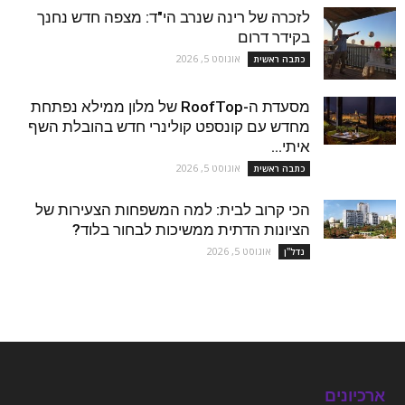
לזכרה של רינה שנרב הי"ד: מצפה חדש נחנך
בקידר דרום
אוגוסט 5, 2026
כתבה ראשית
מסעדת ה-RoofTop של מלון ממילא נפתחת
מחדש עם קונספט קולינרי חדש בהובלת השף
איתי...
אוגוסט 5, 2026
כתבה ראשית
הכי קרוב לבית: למה המשפחות הצעירות של
הציונות הדתית ממשיכות לבחור בלוד?
אוגוסט 5, 2026
נדל''ן
ארכיונים