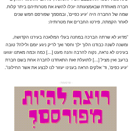
חברה מאוחדת שבאמצעותה יוכלו להשיג את מטרותיהם ביתר קלות.
שמה של החברה היה 'יגיע כפיים', ובמסמך שפורסם חמש שנים
לאחר הקמתה, פירטו החברים את מטרותיה:
"מדוע לא שרתה הברכה במחנה בעלי המלאכה בעירנו הקדושה,
ומשנה לשנה כבודנו הלוך ילך וחסר ואך לריק ניגע יומם ולילה? טובה
בעינינו לא נראה, נקוה להרבה והנה מעט […] כמה וכמה מאתנו יגוועו
ברעב ואין מציל […] לתועלת זאת התאחדנו לחברה אחת בשם חברת
'יגיע כפים', וד' אלקים הראה בענינו יעזור לנו לבצע את אשר החילונו".
- פרסומת -