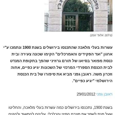
(צילום: אלעד זגמן)
עשרות בעלי מלאכה שהתכנסו בירושלים בשנת 1900 ונתמכו ע"י
ארגון "ועד הפקידים והאמרכלים" הקימו שכונה צעירה ובית
כנסת מפואר בסיועו של תורם גרוזיני שהפך בתקופת המנדט
לבית הכנסת הספרדי המרכזי של השכונות יגיע כפיים, אחוה
וזכרון משה. ראובן גפני מביא את סיפורו של בית הכנסת
הירושלמי "יגיע כפיים".
ראובן גפני
29/01/2012
בשנת 1900, נתכנסו בירושלים כמה עשרות בעלי מלאכה, והחליטו
שעל מנת לשפר את מצבם הפיזי והכלכלי, עליהם להתאגד ולהקים