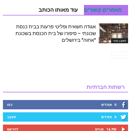
מאמרים קשורים
עוד מאותו הכותב
אגודה חשאית ופליטי פרעות בבית כנסת
שכונתי – סיפורו של בית הכנסת בשכונת
"אחוה" בירושלים
ראובן גפני
רשתות חברתיות
0
אוהדים
כמו
0
חסידים
מעקב
14,700
מנויים
להירשם