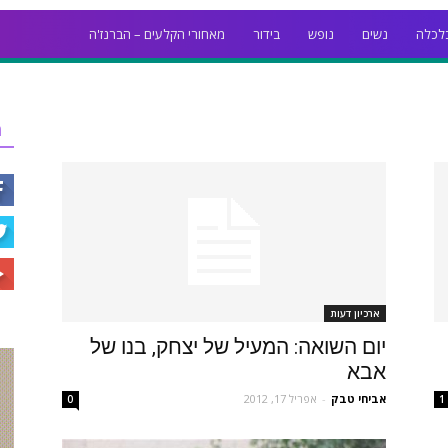
לכלה
נשים
נופש
בידור
מאחורי הקלעים – הברנז'ה
ר
ארכיון דעות
יום השואה: המעיל של יצחק, בנו של
אבא
אביחי טבק
-
אפריל 17, 2012
0
1