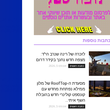
תבות נוספות
לזכרה של רינה שנרב הי"ד:
מצפה חדש נחנך בקידר דרום
אוגוסט 5, 2026
כתבה ראשית
מסעדת ה-RoofTop של מלון
ממילא נפתחת מחדש עם
קונספט קולינרי חדש בהובלת
השף איתי...
אוגוסט 5, 2026
כתבה ראשית