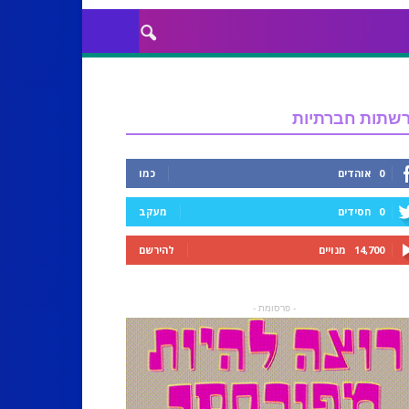
שתות חברתיות
0
אוהדים
כמו
0
חסידים
מעקב
14,700
מנויים
להירשם
- פרסומת -