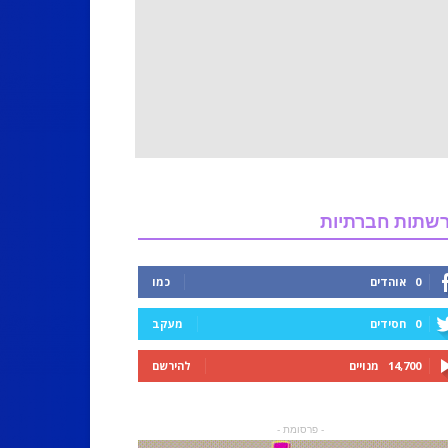
שתות חברתיות
0
אוהדים
כמו
0
חסידים
מעקב
14,700
מנויים
להירשם
- פרסומת -