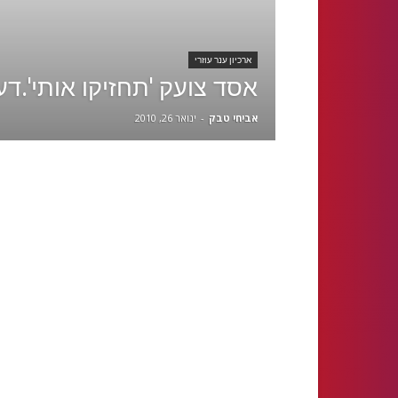
ארכיון ענר עוזרי
אסד צועק 'תחזיקו אותי'.דע
אביחי טבק
-
ינואר 26, 2010