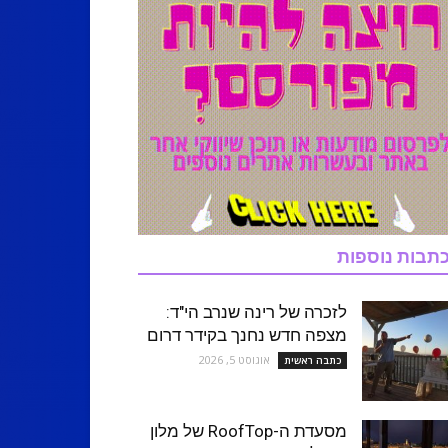
תבות נוספות
לזכרה של רינה שנרב הי"ד:
מצפה חדש נחנך בקידר דרום
אוגוסט 5, 2026
כתבה ראשית
מסעדת ה-RoofTop של מלון