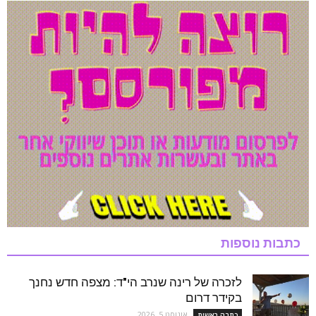
כתבות נוספות
לזכרה של רינה שנרב הי"ד: מצפה חדש נחנך
בקידר דרום
אוגוסט 5, 2026
כתבה ראשית