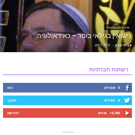
ארכיון הרב שינוולד
נישואין בגילאי בוסר – כאידאולוגיה
אביחי טבק
-
יולי 1, 2007
רשתות חברתיות
0
אוהדים
כמו
0
חסידים
מעקב
14,700
מנויים
להירשם
- פרסומת -