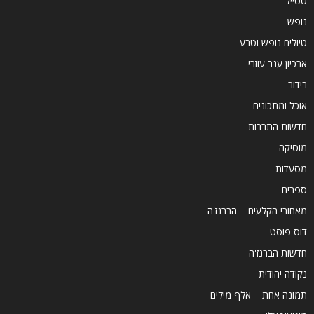
סטייל
נופש
טיולים נופש וטבע
ארכיון ענר עוזרי
בידור
אוכל ומתכונים
חדשות התרבות
מוסיקה
מסעדות
ספרים
מאחורי הקלעים – הברנז'ה
דוס פוסט
חדשות הברנז'ה
נקודה יהודית
תמונה אחת = אלף מילים