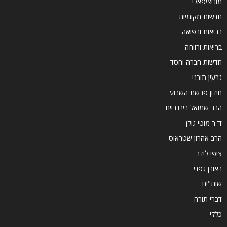
מוניציפאלי
חדשות מקומיות
בריאות ורפואה
בריאות ורווחה
חדשות חברה וחסד
גרעין תורני
חידון פרשת השבוע
הרב שמואל בירנבוים
ד''ר מוטי גולן
הרב אהרון שטראוס
ציפי לידר
ראובן גפני
שות"ים
דברי תורה
כללי