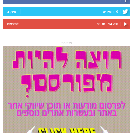
0
חסידים
מעקב
14,700
מנויים
להירשם
- פרסומת -