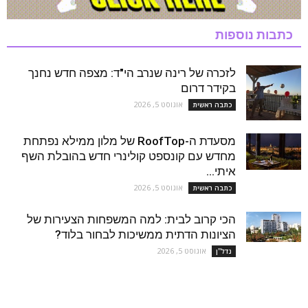
כתבות נוספות
לזכרה של רינה שנרב הי"ד: מצפה חדש נחנך
בקידר דרום
אוגוסט 5, 2026
כתבה ראשית
מסעדת ה-RoofTop של מלון ממילא נפתחת
מחדש עם קונספט קולינרי חדש בהובלת השף
איתי...
אוגוסט 5, 2026
כתבה ראשית
הכי קרוב לבית: למה המשפחות הצעירות של
הציונות הדתית ממשיכות לבחור בלוד?
אוגוסט 5, 2026
נדל''ן