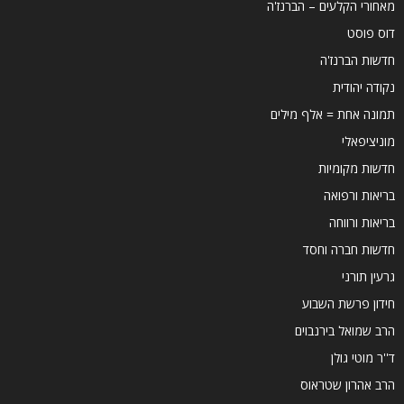
מאחורי הקלעים – הברנז'ה
דוס פוסט
חדשות הברנז'ה
נקודה יהודית
תמונה אחת = אלף מילים
מוניציפאלי
חדשות מקומיות
בריאות ורפואה
בריאות ורווחה
חדשות חברה וחסד
גרעין תורני
חידון פרשת השבוע
הרב שמואל בירנבוים
ד''ר מוטי גולן
הרב אהרון שטראוס