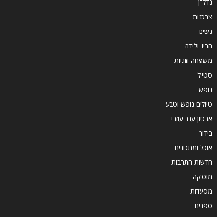
נדל''ן
צרכנות
נשים
הריון ולידה
משפחה וזוגיות
סטייל
נופש
טיולים נופש וטבע
ארכיון ענר עוזרי
בידור
אוכל ומתכונים
חדשות התרבות
מוסיקה
מסעדות
ספרים