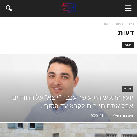
בית
דעות
דעות
דעות
דעות
דעות
יועץ התקשורת עופר ענבר "יוצא" על החרדים.
אבל אתם חייבים לקרא עד הסוף..
מערכת דתילי
-
יוני 11, 2020