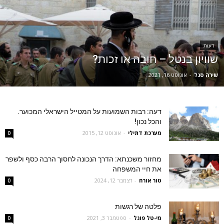
דעות
שוויון בנטל – חובה או זכות?
שירה סגל
-
אוגוסט 16, 2021
דעה: רבות השמועות על המטייל הישראלי המכוער.
והכל נכון!
מערכת דתילי
-
אוגוסט 12, 2015
0
מחזור משכנתא: הדרך הנכונה לחסוך הרבה כסף ולשפר
את חיי המשפחה
טור אורח
-
דצמבר 12, 2024
0
פלטה של רגשות
‫מי-טל פוגל
-
ספטמבר 3, 2021
0