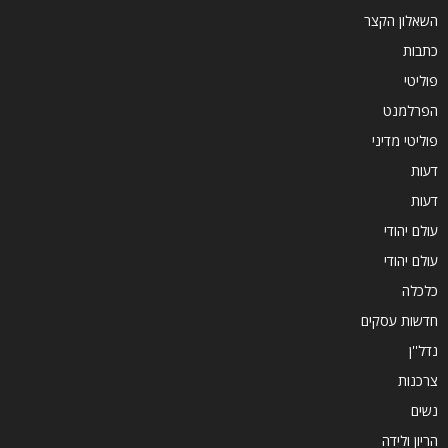
השאלון הקצר
כתבות
פוליטי
הפרלמנט
פוליטי מדיני
דעות
דעות
עולם יהודי
עולם יהודי
כלכלה
חדשות עסקים
נדל''ן
צרכנות
נשים
הריון ולידה