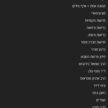
תמונה אחת = אלף מילים
מוניציפאלי
חדשות מקומיות
בריאות ורפואה
בריאות ורווחה
חדשות חברה וחסד
גרעין תורני
חידון פרשת השבוע
הרב שמואל בירנבוים
ד''ר מוטי גולן
הרב אהרון שטראוס
ציפי לידר
ראובן גפני
שות"ים
דברי תורה