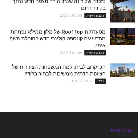
לזכרה של רינה שנרב הי"ד: מצפה חדש נחנך
בקידר דרום
אוגוסט 5, 2026
כתבה ראשית
מסעדת ה-RoofTop של מלון ממילא נפתחת
מחדש עם קונספט קולינרי חדש בהובלת השף
איתי...
אוגוסט 5, 2026
כתבה ראשית
הכי קרוב לבית: למה המשפחות הצעירות של
הציונות הדתית ממשיכות לבחור בלוד?
אוגוסט 5, 2026
נדל''ן
ארכיונים