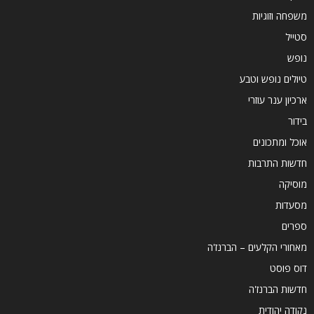
משפחה וזוגיות
סטייל
נופש
טיולים נופש וטבע
ארכיון ענר עוזרי
בידור
אוכל ומתכונים
חדשות התרבות
מוסיקה
מסעדות
ספרים
מאחורי הקלעים – הברנז'ה
דוס פוסט
חדשות הברנז'ה
נקודה יהודית