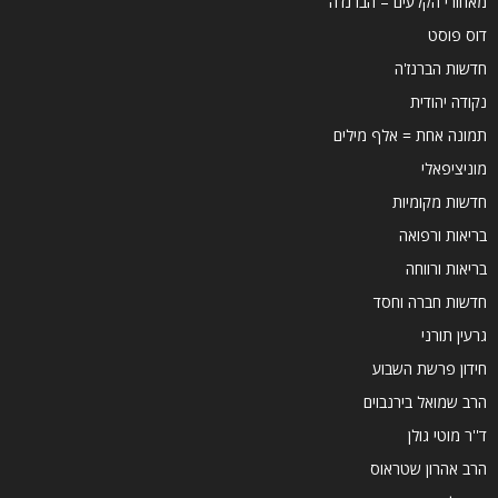
מאחורי הקלעים – הברנז'ה
דוס פוסט
חדשות הברנז'ה
נקודה יהודית
תמונה אחת = אלף מילים
מוניציפאלי
חדשות מקומיות
בריאות ורפואה
בריאות ורווחה
חדשות חברה וחסד
גרעין תורני
חידון פרשת השבוע
הרב שמואל בירנבוים
ד''ר מוטי גולן
הרב אהרון שטראוס