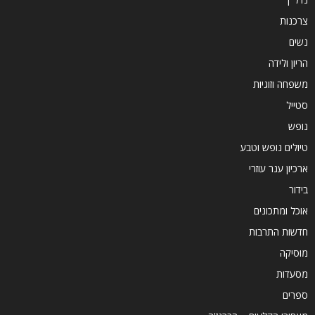
צרכנות
נשים
הריון ולידה
משפחה וזוגיות
סטייל
נופש
טיולים נופש וטבע
ארכיון ענר עוזרי
בידור
אוכל ומתכונים
חדשות התרבות
מוסיקה
מסעדות
ספרים