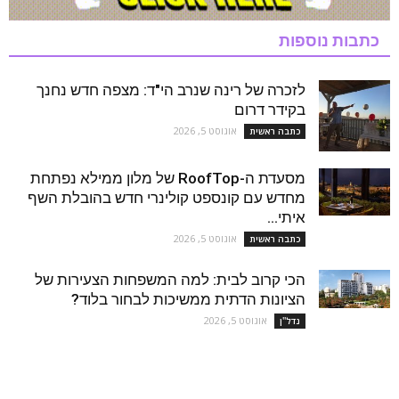
כתבות נוספות
לזכרה של רינה שנרב הי"ד: מצפה חדש נחנך
בקידר דרום
אוגוסט 5, 2026
כתבה ראשית
מסעדת ה-RoofTop של מלון ממילא נפתחת
מחדש עם קונספט קולינרי חדש בהובלת השף
איתי...
אוגוסט 5, 2026
כתבה ראשית
הכי קרוב לבית: למה המשפחות הצעירות של
הציונות הדתית ממשיכות לבחור בלוד?
אוגוסט 5, 2026
נדל''ן