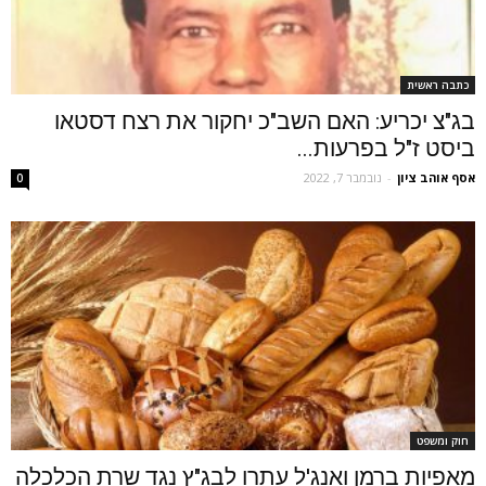
כתבה ראשית
בג"צ יכריע: האם השב"כ יחקור את רצח דסטאו
ביסט ז"ל בפרעות...
אסף אוהב ציון
-
נובמבר 7, 2022
0
חוק ומשפט
מאפיות ברמן ואנג'ל עתרו לבג"ץ נגד שרת הכלכלה