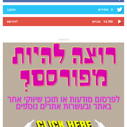
0
חסידים
מעקב
14,700
מנויים
להירשם
- פרסומת -