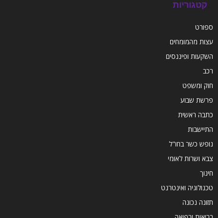
קטגוריות
ספורט
עצות מהמומחים
השקעות ופיננסים
רכב
חוק ומשפט
פרשת שבוע
כתבה ראשית
התיישבות
נופש כשר בחו"ל
צבא ושרות לאומי
חינוך
טכנולוגיה ואינטרנט
תזונה נכונה
בריאות ורפואה