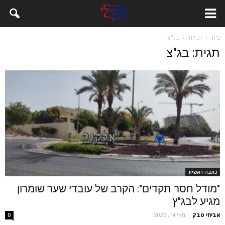
בית
תגיות
בג"צ
תגית: בג"צ
כתבה ראשית
"מודל חסר תקדים": הקרב של עובדי שער שומרון
מגיע לבג"ץ
אביחי טבק
-
מאי 14, 2026
0