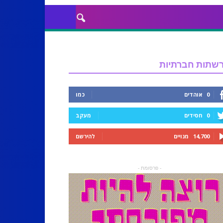
שתות חברתיות
0
אוהדים
כמו
0
חסידים
מעקב
14,700
מנויים
להירשם
- פרסומת -