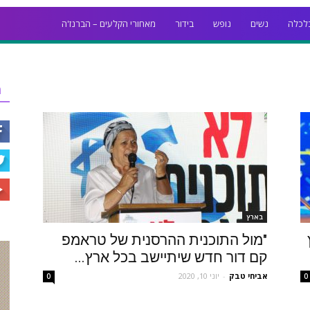
לכלה
נשים
נופש
בידור
מאחורי הקלעים – הברנז'ה
ר
בארץ
"מול התוכנית ההרסנית של טראמפ
קם דור חדש שיתיישב בכל ארץ...
אביחי טבק
-
יוני 10, 2020
0
0