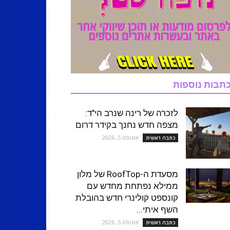
תבות נוספות
לזכרה של רינה שנרב הי"ד:
מצפה חדש נחנך בקידר דרום
אוגוסט 5, 2026
כתבה ראשית
מסעדת ה-RoofTop של מלון
ממילא נפתחת מחדש עם
קונספט קולינרי חדש בהובלת
השף איתי...
אוגוסט 5, 2026
כתבה ראשית