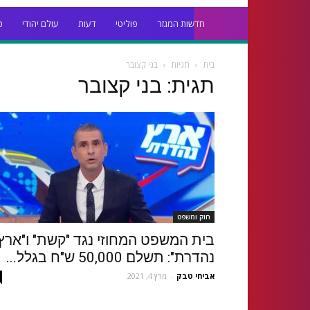
חדשות המגזר
פוליטי
דעות
עולם יהודי
כ
בית
תגיות
בני קצובר
תגית: בני קצובר
חוק ומשפט
בית המשפט המחוזי נגד "קשת" ו"ארץ
נהדרת": תשלם 50,000 ש"ח בגלל...
אביחי טבק
-
מרץ 4, 2021