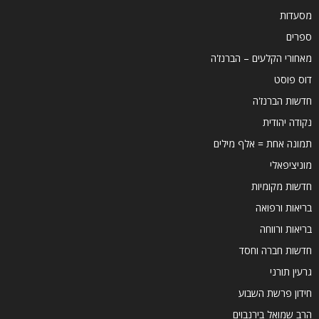
מסעדות
ספרים
מאחורי הקלעים – הברנז'ה
דוס פוסט
חדשות הברנז'ה
נקודה יהודית
תמונה אחת = אלף מילים
מוניציפאלי
חדשות מקומיות
בריאות ורפואה
בריאות ורווחה
חדשות חברה וחסד
גרעין תורני
חידון פרשת השבוע
הרב שמואל בירנבוים