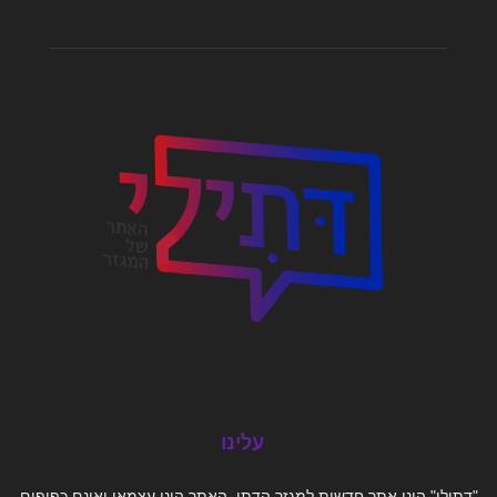
עלינו
"דתילי" הינו אתר חדשות למגזר הדתי. האתר הינו עצמאי ואינם כפופים