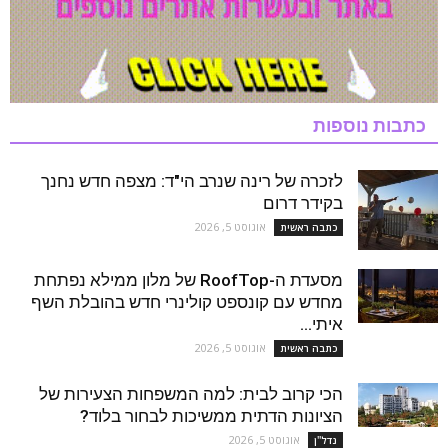
כתבות נוספות
לזכרה של רינה שנרב הי"ד: מצפה חדש נחנך
בקידר דרום
אוגוסט 5, 2026
כתבה ראשית
מסעדת ה-RoofTop של מלון ממילא נפתחת
מחדש עם קונספט קולינרי חדש בהובלת השף
איתי...
אוגוסט 5, 2026
כתבה ראשית
הכי קרוב לבית: למה המשפחות הצעירות של
הציונות הדתית ממשיכות לבחור בלוד?
אוגוסט 5, 2026
נדל''ן