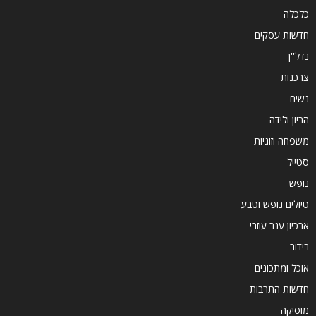
כלכלה
חדשות עסקים
נדל''ן
צרכנות
נשים
הריון ולידה
משפחה וזוגיות
סטייל
נופש
טיולים נופש וטבע
ארכיון ענר עוזרי
בידור
אוכל ומתכונים
חדשות התרבות
מוסיקה