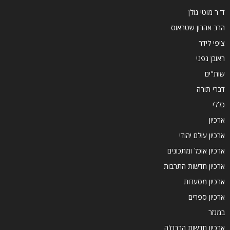
ד''ר מוטי גולן
הרב אהרון שטראוס
ציפי לידר
ראובן גפני
שות"ים
דברי תורה
כללי
ארכיון
ארכיון עולם יהודי
ארכיון אוכל ומתכונים
ארכיון חדשות התרבות
ארכיון מסעדות
ארכיון ספרים
במגזר
ארכיון חדשות הברנז'ה