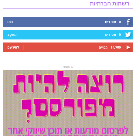
רשתות חברתיות
0
אוהדים
כמו
0
חסידים
מעקב
14,700
מנויים
להירשם
- פרסומת -