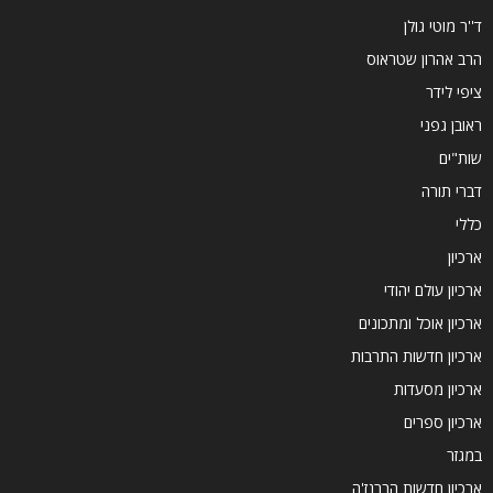
ד''ר מוטי גולן
הרב אהרון שטראוס
ציפי לידר
ראובן גפני
שות"ים
דברי תורה
כללי
ארכיון
ארכיון עולם יהודי
ארכיון אוכל ומתכונים
ארכיון חדשות התרבות
ארכיון מסעדות
ארכיון ספרים
במגזר
ארכיון חדשות הברנז'ה