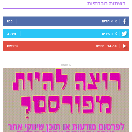
רשתות חברתיות
0
אוהדים
כמו
0
חסידים
מעקב
14,700
מנויים
להירשם
- פרסומת -