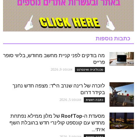
כתבות נוספות
מה בודקים לפני קניית מחשב מחודש, בליווי סופר
פרייס
אוגוסט 9, 2026
טכנולוגיה ואינטרנט
לזכרה של רינה שנרב הי"ד: מצפה חדש נחנך
בקידר דרום
אוגוסט 5, 2026
כתבה ראשית
מסעדת ה-RoofTop של מלון ממילא נפתחת
מחדש עם קונספט קולינרי חדש בהובלת השף
איתי...
אוגוסט 5, 2026
כתבה ראשית