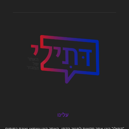
עלינו
"דתילי" הינו אתר חדשות למגזר הדתי. האתר הינו עצמאי ואינם כפופים