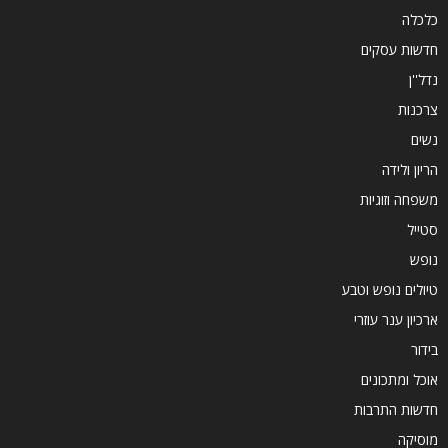
כלכלה
חדשות עסקים
נדל''ן
צרכנות
נשים
הריון ולידה
משפחה וזוגיות
סטייל
נופש
טיולים נופש וטבע
ארכיון ענר עוזרי
בידור
אוכל ומתכונים
חדשות התרבות
מוסיקה