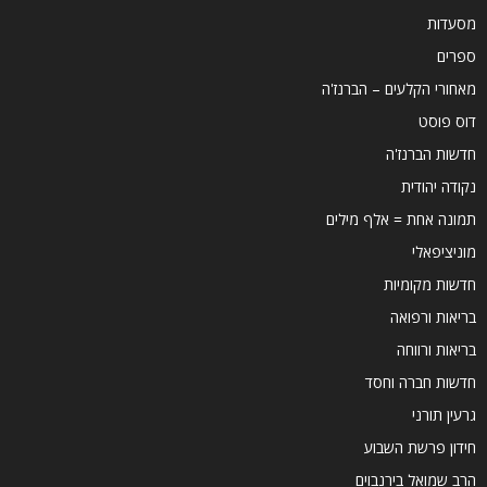
מסעדות
ספרים
מאחורי הקלעים – הברנז'ה
דוס פוסט
חדשות הברנז'ה
נקודה יהודית
תמונה אחת = אלף מילים
מוניציפאלי
חדשות מקומיות
בריאות ורפואה
בריאות ורווחה
חדשות חברה וחסד
גרעין תורני
חידון פרשת השבוע
הרב שמואל בירנבוים