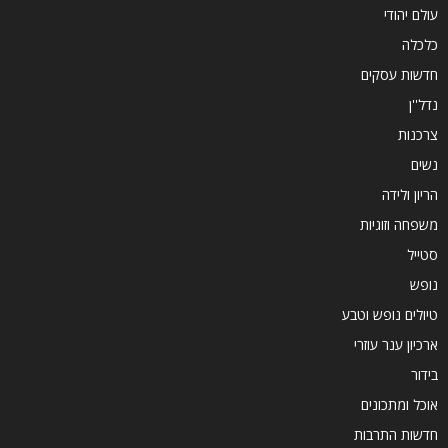
עולם יהודי
כלכלה
חדשות עסקים
נדל''ן
צרכנות
נשים
הריון ולידה
משפחה וזוגיות
סטייל
נופש
טיולים נופש וטבע
ארכיון ענר עוזרי
בידור
אוכל ומתכונים
חדשות התרבות