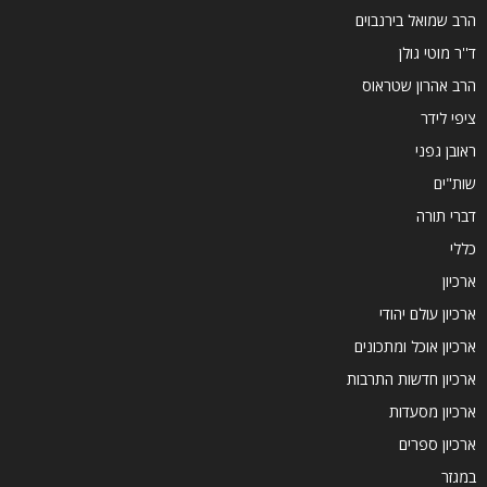
הרב שמואל בירנבוים
ד''ר מוטי גולן
הרב אהרון שטראוס
ציפי לידר
ראובן גפני
שות"ים
דברי תורה
כללי
ארכיון
ארכיון עולם יהודי
ארכיון אוכל ומתכונים
ארכיון חדשות התרבות
ארכיון מסעדות
ארכיון ספרים
במגזר