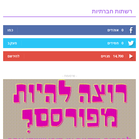
רשתות חברתיות
0
אוהדים
כמו
0
חסידים
מעקב
14,700
מנויים
להירשם
- פרסומת -