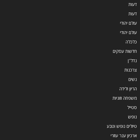
דעות
דעות
עולם יהודי
עולם יהודי
כלכלה
חדשות עסקים
נדל''ן
צרכנות
נשים
הריון ולידה
משפחה וזוגיות
סטייל
נופש
טיולים נופש וטבע
ארכיון ענר עוזרי