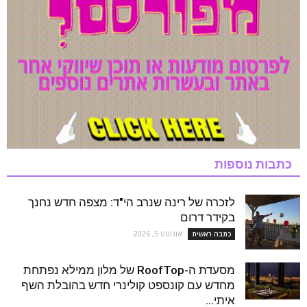
כתבות נוספות
לזכרה של רינה שנרב הי"ד: מצפה חדש נחנך
בקידר דרום
אוגוסט 5, 2026
כתבה ראשית
מסעדת ה-RoofTop של מלון ממילא נפתחת
מחדש עם קונספט קולינרי חדש בהובלת השף
איתי...