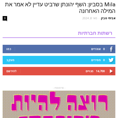
Mila בסביון: השף יהונתן שרביט עדיין לא אמר את
המילה האחרונה
אביחי טבק
-
מאי 8, 2024
0
רשתות חברתיות
0
אוהדים
כמו
0
חסידים
מעקב
14,700
מנויים
להירשם
- פרסומת -