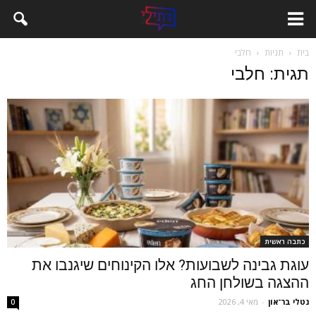
בית
תגיות
חלבי
תגית: חלבי
כתבה ראשית
עוגת גבינה לשבועות? אלו הקינוחים שיגנבו את
ההצגה בשולחן החג
נטלי בר־און
-
מאי 4, 2026
0