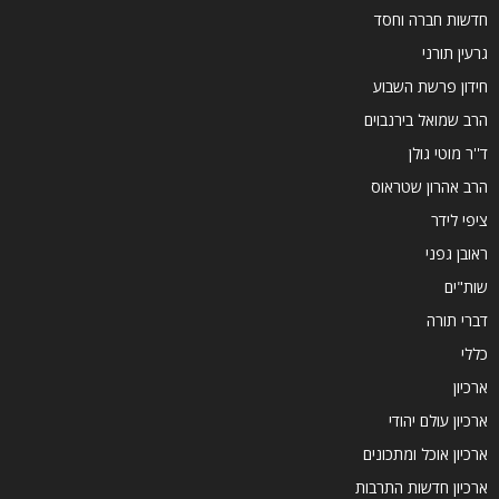
חדשות חברה וחסד
גרעין תורני
חידון פרשת השבוע
הרב שמואל בירנבוים
ד''ר מוטי גולן
הרב אהרון שטראוס
ציפי לידר
ראובן גפני
שות"ים
דברי תורה
כללי
ארכיון
ארכיון עולם יהודי
ארכיון אוכל ומתכונים
ארכיון חדשות התרבות