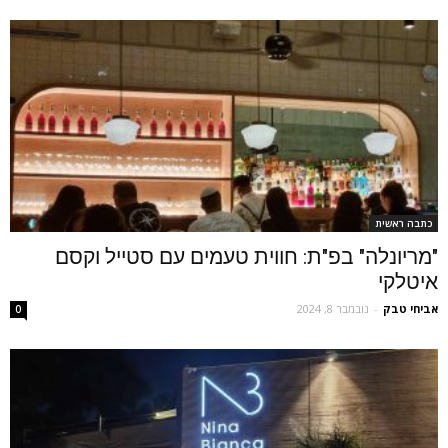
כתבה ראשית
"מריונלה" בפ"ת: חווית טעמים עם סטייל וקסם
איטלקי
אביחי טבק
-
נובמבר 8, 2024
0