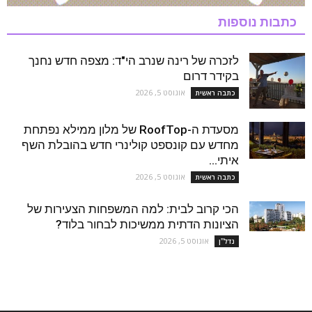
כתבות נוספות
לזכרה של רינה שנרב הי"ד: מצפה חדש נחנך
בקידר דרום
אוגוסט 5, 2026
כתבה ראשית
מסעדת ה-RoofTop של מלון ממילא נפתחת
מחדש עם קונספט קולינרי חדש בהובלת השף
איתי...
אוגוסט 5, 2026
כתבה ראשית
הכי קרוב לבית: למה המשפחות הצעירות של
הציונות הדתית ממשיכות לבחור בלוד?
אוגוסט 5, 2026
נדל''ן