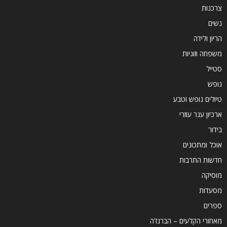
צרכנות
נשים
הריון ולידה
משפחה וזוגיות
סטייל
נופש
טיולים נופש וטבע
ארכיון ענר עוזרי
בידור
אוכל ומתכונים
חדשות התרבות
מוסיקה
מסעדות
ספרים
מאחורי הקלעים – הברנז'ה