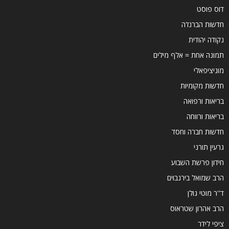
דוס פוסט
חדשות הברנז'ה
נקודה יהודית
תמונה אחת = אלף מילים
מוניציפאלי
חדשות מקומיות
בריאות ורפואה
בריאות ורווחה
חדשות חברה וחסד
גרעין תורני
חידון פרשת השבוע
הרב שמואל בירנבוים
ד''ר מוטי גולן
הרב אהרון שטראוס
ציפי לידר