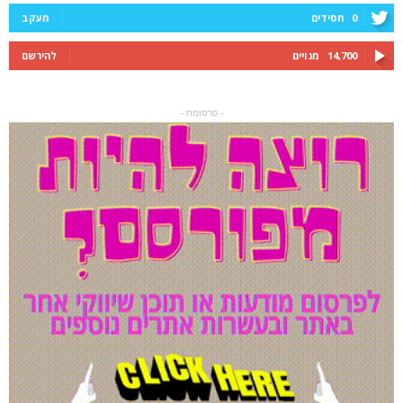
0
חסידים
מעקב
14,700
מנויים
להירשם
- פרסומת -