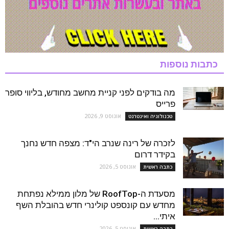
כתבות נוספות
מה בודקים לפני קניית מחשב מחודש, בליווי סופר
פרייס
אוגוסט 9, 2026
טכנולוגיה ואינטרנט
לזכרה של רינה שנרב הי"ד: מצפה חדש נחנך
בקידר דרום
אוגוסט 5, 2026
כתבה ראשית
מסעדת ה-RoofTop של מלון ממילא נפתחת
מחדש עם קונספט קולינרי חדש בהובלת השף
איתי...
אוגוסט 5, 2026
כתבה ראשית