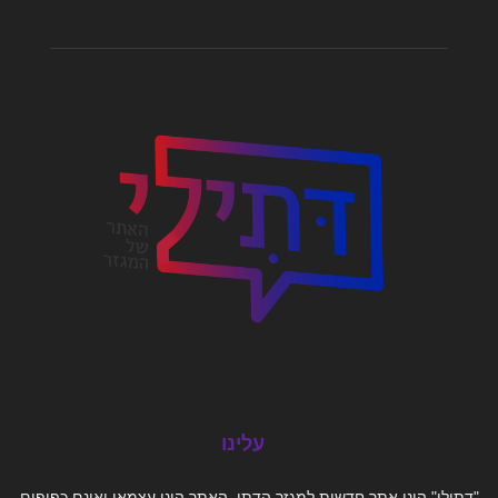
עלינו
"דתילי" הינו אתר חדשות למגזר הדתי. האתר הינו עצמאי ואינם כפופים