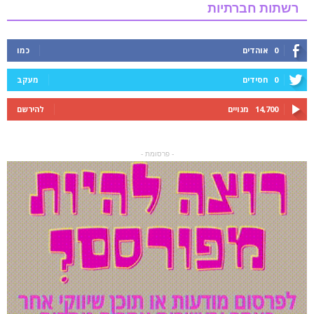
רשתות חברתיות
0
אוהדים
כמו
0
חסידים
מעקב
14,700
מנויים
להירשם
- פרסומת -