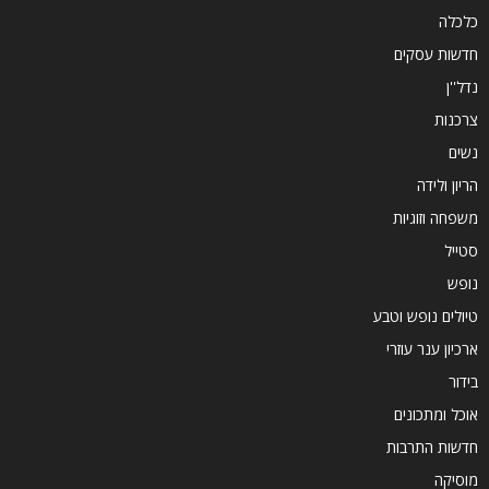
כלכלה
חדשות עסקים
נדל''ן
צרכנות
נשים
הריון ולידה
משפחה וזוגיות
סטייל
נופש
טיולים נופש וטבע
ארכיון ענר עוזרי
בידור
אוכל ומתכונים
חדשות התרבות
מוסיקה