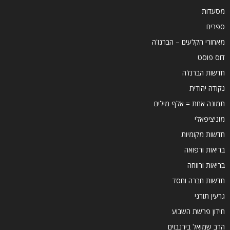
מסעדות
ספרים
מאחורי הקלעים – הברנז'ה
דוס פוסט
חדשות הברנז'ה
נקודה יהודית
תמונה אחת = אלף מילים
מוניציפאלי
חדשות מקומיות
בריאות ורפואה
בריאות ורווחה
חדשות חברה וחסד
גרעין תורני
חידון פרשת השבוע
הרב שמואל בירנבוים