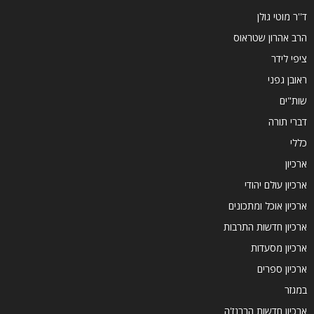
ד''ר מוטי גולן
הרב אהרון שטראוס
ציפי לידר
ראובן גפני
שות"ים
דברי תורה
כללי
ארכיון
ארכיון עולם יהודי
ארכיון אוכל ומתכונים
ארכיון חדשות התרבות
ארכיון מסעדות
ארכיון ספרים
במגזר
ארכיון חדשות הברנז'ה