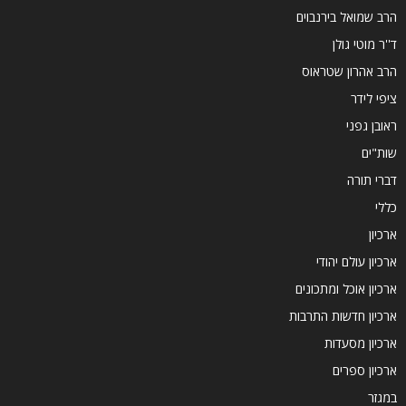
הרב שמואל בירנבוים
ד''ר מוטי גולן
הרב אהרון שטראוס
ציפי לידר
ראובן גפני
שות"ים
דברי תורה
כללי
ארכיון
ארכיון עולם יהודי
ארכיון אוכל ומתכונים
ארכיון חדשות התרבות
ארכיון מסעדות
ארכיון ספרים
במגזר