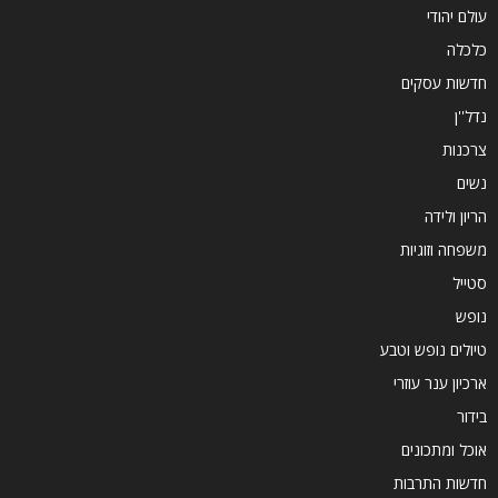
עולם יהודי
כלכלה
חדשות עסקים
נדל''ן
צרכנות
נשים
הריון ולידה
משפחה וזוגיות
סטייל
נופש
טיולים נופש וטבע
ארכיון ענר עוזרי
בידור
אוכל ומתכונים
חדשות התרבות