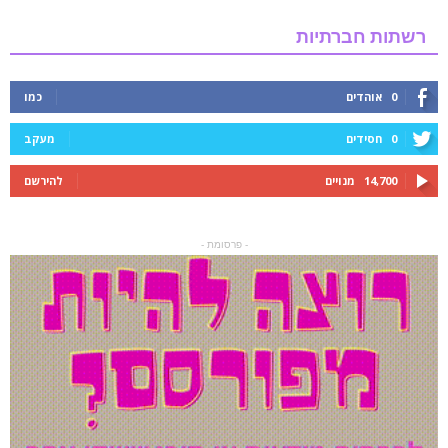
רשתות חברתיות
0
אוהדים
כמו
0
חסידים
מעקב
14,700
מנויים
להירשם
- פרסומת -