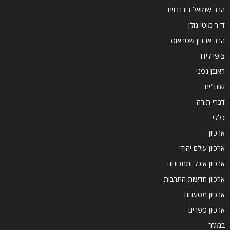
הרב שמואל בירנבוים
ד''ר מוטי גולן
הרב אהרון שטראוס
ציפי לידר
ראובן גפני
שות"ים
דברי תורה
כללי
ארכיון
ארכיון עולם יהודי
ארכיון אוכל ומתכונים
ארכיון חדשות התרבות
ארכיון מסעדות
ארכיון ספרים
במגזר