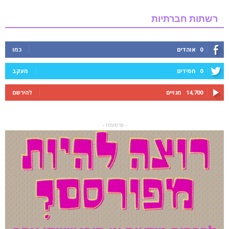
רשתות חברתיות
0
אוהדים
כמו
0
חסידים
מעקב
14,700
מנויים
להירשם
- פרסומת -