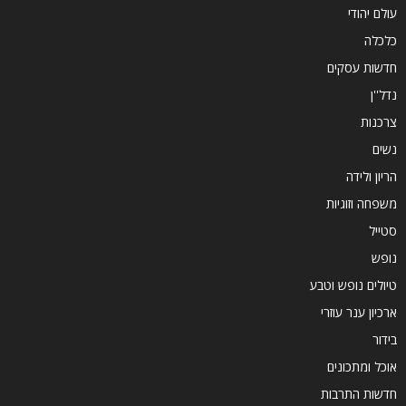
עולם יהודי
כלכלה
חדשות עסקים
נדל''ן
צרכנות
נשים
הריון ולידה
משפחה וזוגיות
סטייל
נופש
טיולים נופש וטבע
ארכיון ענר עוזרי
בידור
אוכל ומתכונים
חדשות התרבות