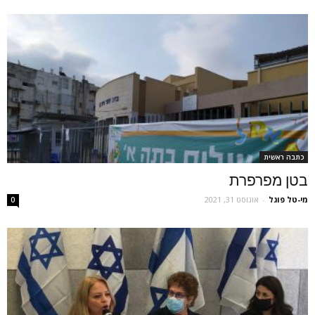
כתבה ראשית
בטן מפרפרת
‫מי-טל פוגל
-
אוגוסט 31, 2021
0