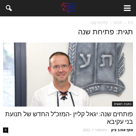
בית
תגיות
פתיחת שנה
תגית: פתיחת שנה
כתבה ראשית
פותחים שנה: יגאל קליין -המזכ"ל החדש של תנועת
בני עקיבא
אסף אוהב ציון
-
ספטמבר 1, 2022
0