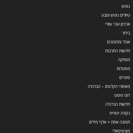
נופש
טיולים נופש וטבע
ארכיון ענר עוזרי
בידור
אוכל ומתכונים
חדשות התרבות
מוסיקה
מסעדות
ספרים
מאחורי הקלעים – הברנז'ה
דוס פוסט
חדשות הברנז'ה
נקודה יהודית
תמונה אחת = אלף מילים
מוניציפאלי