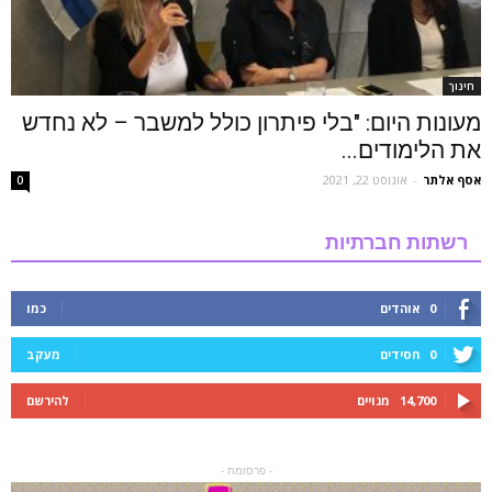
חינוך
מעונות היום: "בלי פיתרון כולל למשבר – לא נחדש
את הלימודים...
אסף אלתר
-
אוגוסט 22, 2021
0
רשתות חברתיות
0
אוהדים
כמו
0
חסידים
מעקב
14,700
מנויים
להירשם
- פרסומת -