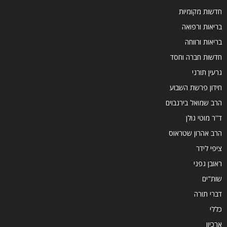
חדשות מקומיות
בריאות ורפואה
בריאות ורווחה
חדשות חברה וחסד
גרעין תורני
חידון פרשת השבוע
הרב שמואל בירנבוים
ד''ר מוטי גולן
הרב אהרון שטראוס
ציפי לידר
ראובן גפני
שות"ים
דברי תורה
כללי
ארכיון