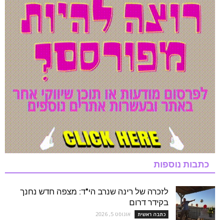
כתבות נוספות
לזכרה של רינה שנרב הי"ד: מצפה חדש נחנך
בקידר דרום
אוגוסט 5, 2026
כתבה ראשית