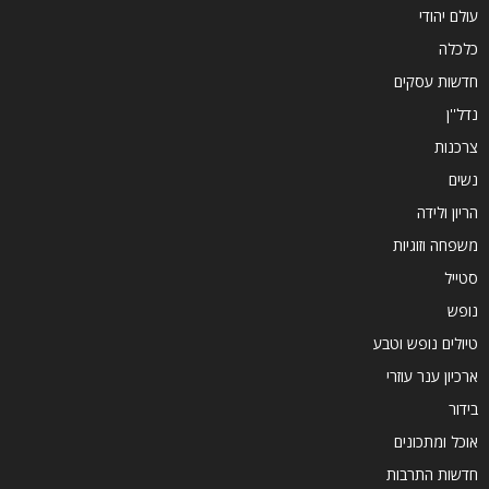
עולם יהודי
כלכלה
חדשות עסקים
נדל''ן
צרכנות
נשים
הריון ולידה
משפחה וזוגיות
סטייל
נופש
טיולים נופש וטבע
ארכיון ענר עוזרי
בידור
אוכל ומתכונים
חדשות התרבות