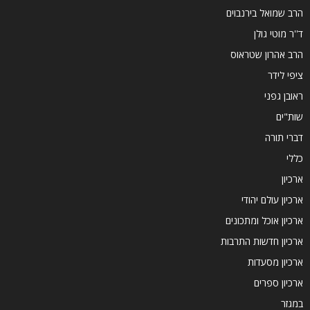
הרב שמואל בירנבוים
ד''ר מוטי גולן
הרב אהרון שטראוס
ציפי לידר
ראובן גפני
שות"ים
דברי תורה
כללי
ארכיון
ארכיון עולם יהודי
ארכיון אוכל ומתכונים
ארכיון חדשות התרבות
ארכיון מסעדות
ארכיון ספרים
במגזר