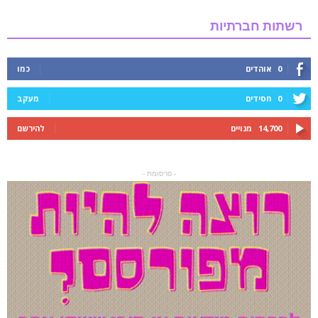
רשתות חברתיות
0
אוהדים
כמו
0
חסידים
מעקב
14,700
מנויים
להירשם
- פרסומת -