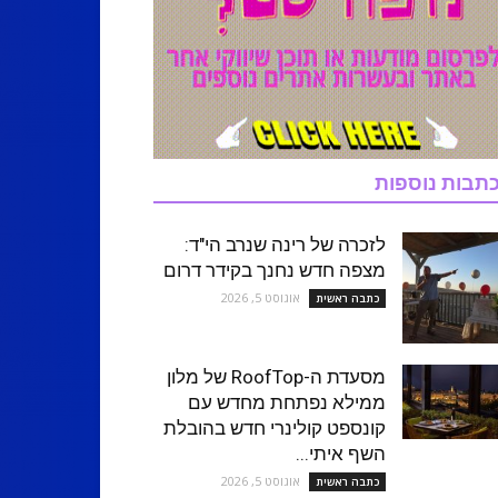
תבות נוספות
לזכרה של רינה שנרב הי"ד:
מצפה חדש נחנך בקידר דרום
אוגוסט 5, 2026
כתבה ראשית
מסעדת ה-RoofTop של מלון
ממילא נפתחת מחדש עם
קונספט קולינרי חדש בהובלת
השף איתי...
אוגוסט 5, 2026
כתבה ראשית