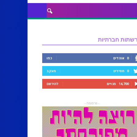
שתות חברתיות
0
אוהדים
כמו
0
חסידים
מעקב
14,700
מנויים
להירשם
- פרסומת -