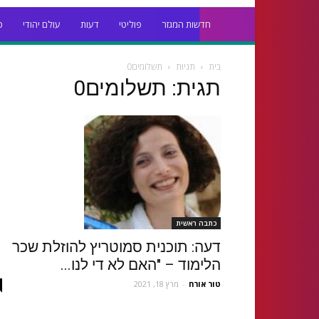
חדשות המגזר
פוליטי
דעות
עולם יהודי
כ
בית
תגיות
תשלומים0
תגית: תשלומים0
כתבה ראשית
דעה: תוכנית סמוטריץ להוזלת שכר
הלימוד – "האם לא די לנו...
טור אורח
-
מרץ 18, 2021