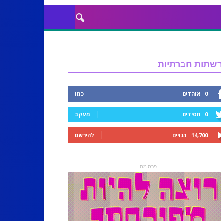
שתות חברתיות
0
אוהדים
כמו
0
חסידים
מעקב
14,700
מנויים
להירשם
- פרסומת -