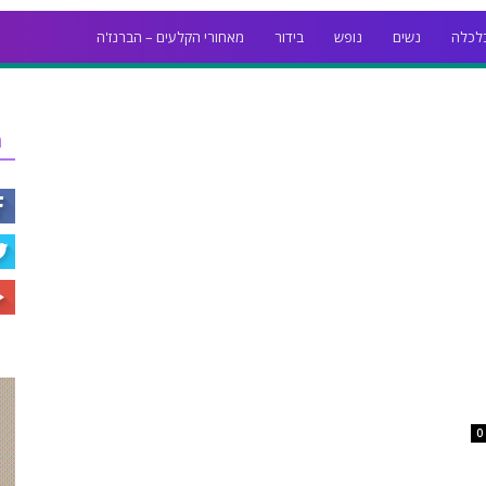
לכלה
נשים
נופש
בידור
מאחורי הקלעים – הברנז'ה
ר
0