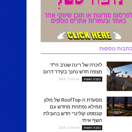
תבות נוספות
לזכרה של רינה שנרב הי"ד:
מצפה חדש נחנך בקידר דרום
אוגוסט 5, 2026
כתבה ראשית
מסעדת ה-RoofTop של מלון
ממילא נפתחת מחדש עם
קונספט קולינרי חדש בהובלת
השף איתי...
אוגוסט 5, 2026
כתבה ראשית