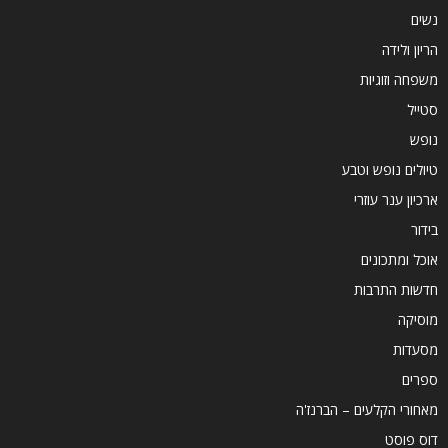
נשים
הריון ולידה
משפחה וזוגיות
סטייל
נופש
טיולים נופש וטבע
ארכיון ענר עוזרי
בידור
אוכל ומתכונים
חדשות התרבות
מוסיקה
מסעדות
ספרים
מאחורי הקלעים – הברנז'ה
דוס פוסט