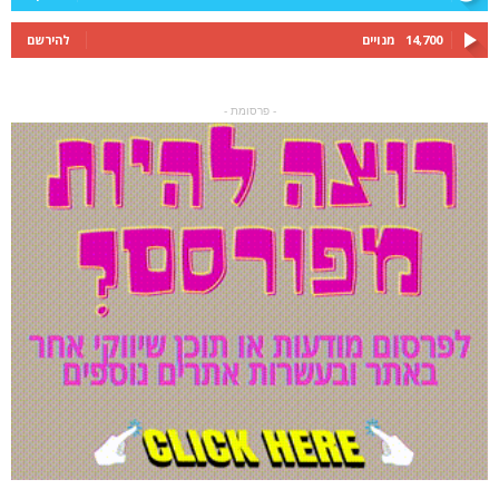
14,700
מנויים
להירשם
- פרסומת -