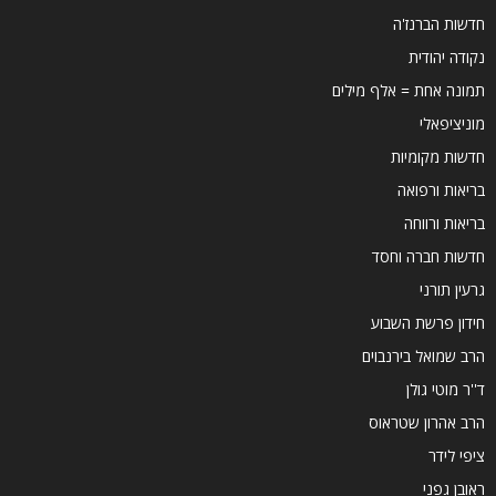
חדשות הברנז'ה
נקודה יהודית
תמונה אחת = אלף מילים
מוניציפאלי
חדשות מקומיות
בריאות ורפואה
בריאות ורווחה
חדשות חברה וחסד
גרעין תורני
חידון פרשת השבוע
הרב שמואל בירנבוים
ד''ר מוטי גולן
הרב אהרון שטראוס
ציפי לידר
ראובן גפני