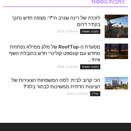
כתבות נוספות
לזכרה של רינה שנרב הי"ד: מצפה חדש נחנך
בקידר דרום
אוגוסט 5, 2026
כתבה ראשית
מסעדת ה-RoofTop של מלון ממילא נפתחת
מחדש עם קונספט קולינרי חדש בהובלת השף
איתי...
אוגוסט 5, 2026
כתבה ראשית
הכי קרוב לבית: למה המשפחות הצעירות של
הציונות הדתית ממשיכות לבחור בלוד?
אוגוסט 5, 2026
נדל''ן