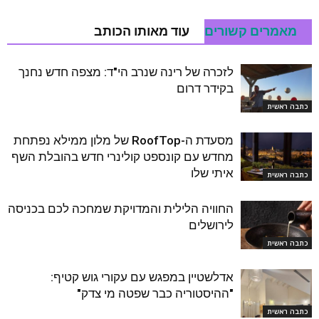
מאמרים קשורים
עוד מאותו הכותב
לזכרה של רינה שנרב הי"ד: מצפה חדש נחנך
בקידר דרום
כתבה ראשית
מסעדת ה-RoofTop של מלון ממילא נפתחת
מחדש עם קונספט קולינרי חדש בהובלת השף
איתי שלו
כתבה ראשית
החוויה הלילית והמדויקת שמחכה לכם בכניסה
לירושלים
כתבה ראשית
אדלשטיין במפגש עם עקורי גוש קטיף:
"ההיסטוריה כבר שפטה מי צדק"
כתבה ראשית