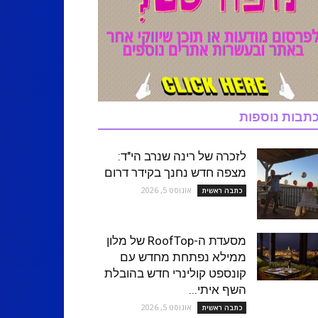
תבות נוספות
לזכרה של רינה שנרב הי"ד:
מצפה חדש נחנך בקידר דרום
אוגוסט 5, 2026
כתבה ראשית
מסעדת ה-RoofTop של מלון
ממילא נפתחת מחדש עם
קונספט קולינרי חדש בהובלת
השף איתי...
אוגוסט 5, 2026
כתבה ראשית