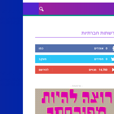
שתות חברתיות
0
אוהדים
כמו
0
חסידים
מעקב
14,700
מנויים
להירשם
- פרסומת -