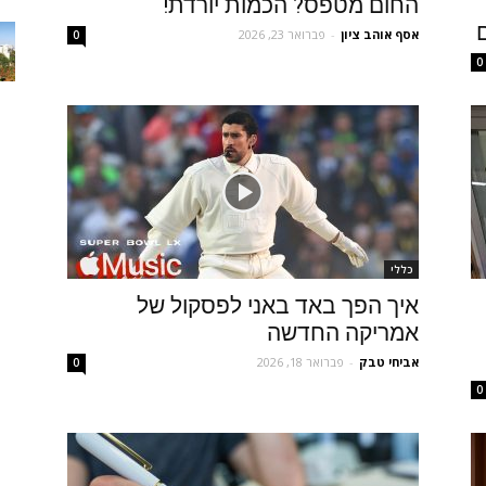
החום מטפס? הכמות יורדת!
אסף אוהב ציון
-
פברואר 23, 2026
0
0
כללי
איך הפך באד באני לפסקול של
אמריקה החדשה
אביחי טבק
-
פברואר 18, 2026
0
0