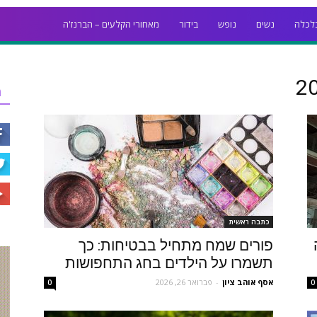
לכלה
נשים
נופש
בידור
מאחורי הקלעים – הברנז'ה
ר
כתבה ראשית
פורים שמח מתחיל בבטיחות: כך
תשמרו על הילדים בחג התחפושות
אסף אוהב ציון
-
פברואר 26, 2026
0
0