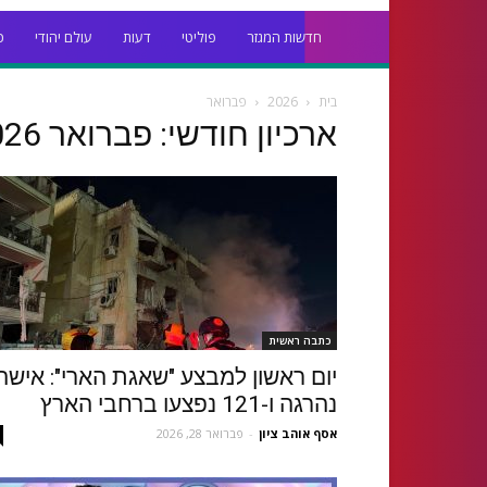
חדשות המגזר
פוליטי
דעות
עולם יהודי
כ
בית
2026
פברואר
ארכיון חודשי: פברואר 2026
כתבה ראשית
יום ראשון למבצע "שאגת הארי": אישה
נהרגה ו-121 נפצעו ברחבי הארץ
אסף אוהב ציון
-
פברואר 28, 2026