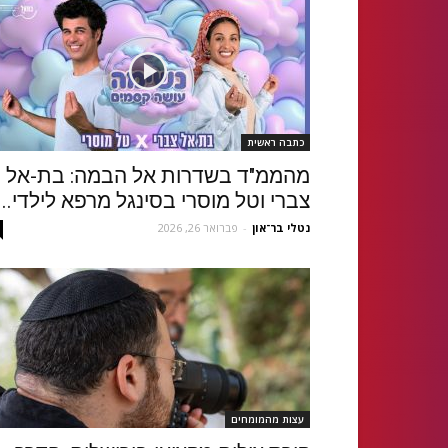
כתבה ראשית
מהממ"ד בשדרות אל הבמה: בת-אל
צברי וטל מוסרי בסינגל מרפא לילדי...
נטלי בר־און
-
פברואר 26, 2026
עצות מהמומחים