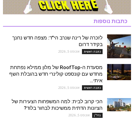
כתבות נוספות
לזכרה של רינה שנרב הי"ד: מצפה חדש נחנך
בקידר דרום
אוגוסט 5, 2026
כתבה ראשית
מסעדת ה-RoofTop של מלון ממילא נפתחת
מחדש עם קונספט קולינרי חדש בהובלת השף
איתי...
אוגוסט 5, 2026
כתבה ראשית
הכי קרוב לבית: למה המשפחות הצעירות של
הציונות הדתית ממשיכות לבחור בלוד?
אוגוסט 5, 2026
נדל''ן