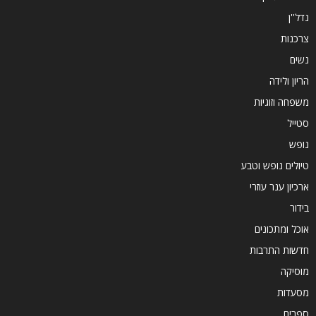
נדל''ן
צרכנות
נשים
הריון ולידה
משפחה וזוגיות
סטייל
נופש
טיולים נופש וטבע
ארכיון ענר עוזרי
בידור
אוכל ומתכונים
חדשות התרבות
מוסיקה
מסעדות
ספרים