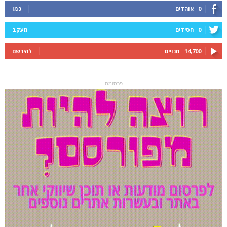
0
אוהדים
כמו
0
חסידים
מעקב
14,700
מנויים
להירשם
- פרסומת -