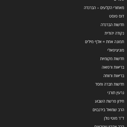
מאחורי הקלעים – הברנז'ה
דוס פוסט
חדשות הברנז'ה
נקודה יהודית
תמונה אחת = אלף מילים
מוניציפאלי
חדשות מקומיות
בריאות ורפואה
בריאות ורווחה
חדשות חברה וחסד
גרעין תורני
חידון פרשת השבוע
הרב שמואל בירנבוים
ד''ר מוטי גולן
הרב אהרון שטראוס