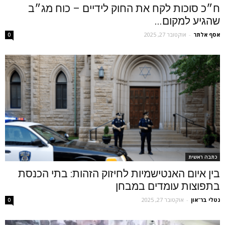
ח״כ סוכות לקח את החוק לידיים – כוח מג״ב
שהגיע למקום...
אסף אלתר
-
אוקטובר 27, 2025
0
כתבה ראשית
בין איום האנטישמיות לחיזוק הזהות: בתי הכנסת
בתפוצות עומדים במבחן
נטלי בר־און
-
אוקטובר 27, 2025
0