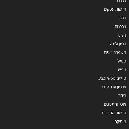
כלכלה
חדשות עסקים
נדל''ן
צרכנות
נשים
הריון ולידה
משפחה וזוגיות
סטייל
נופש
טיולים נופש וטבע
ארכיון ענר עוזרי
בידור
אוכל ומתכונים
חדשות התרבות
מוסיקה