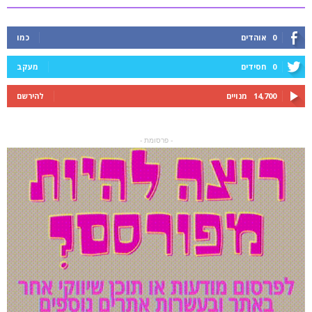
0
אוהדים
כמו
0
חסידים
מעקב
14,700
מנויים
להירשם
- פרסומת -