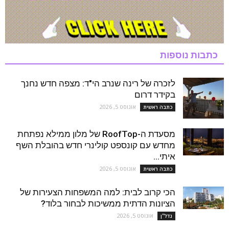
כתבות נוספות
לזכרה של רינה שנרב הי"ד: מצפה חדש נחנך
בקידר דרום
אוגוסט 5, 2026
כתבה ראשית
מסעדת ה-RoofTop של מלון ממילא נפתחת
מחדש עם קונספט קולינרי חדש בהובלת השף
איתי...
אוגוסט 5, 2026
כתבה ראשית
הכי קרוב לבית: למה המשפחות הצעירות של
הציונות הדתית ממשיכות לבחור בלוד?
אוגוסט 5, 2026
נדל''ן