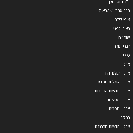
ד''ר מוטי גולן
הרב אהרון שטראוס
ציפי לידר
ראובן גפני
שות"ים
דברי תורה
כללי
ארכיון
ארכיון עולם יהודי
ארכיון אוכל ומתכונים
ארכיון חדשות התרבות
ארכיון מסעדות
ארכיון ספרים
במגזר
ארכיון חדשות הברנז'ה