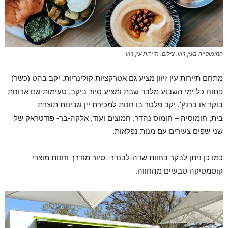
החומוסייה בעין זיוון. צילום: תיירות עין זיוון
מתחם תיירות עין זיוון מציע גם אטרקציות קולינריות. יקב בהט (כשר)
פתוח כל ימי השבוע מלבד שבת ומציע סיור ביקב, טעימות וגם ארוחת
בוקר או ברנץ', יקב פלטר בו חנות למכירת יין וגבינות תוצרת
בית, חומוסיה – חומוס נהדר, חמוצים ועוד, אלקה-בר- פודטראק של
שני שפים צעירים עם מנות נפלאות.
כמו כן ניתן לבקר בחוות שדה-לבנדר- סיור מודרך וחנות מוצרי
קוסמטיקה טבעיים מהחווה.