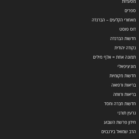
מסעדות
ספרים
מאחורי הקלעים – הברנז'ה
דוס פוסט
חדשות הברנז'ה
נקודה יהודית
תמונה אחת = אלף מילים
מוניציפאלי
חדשות מקומיות
בריאות ורפואה
בריאות ורווחה
חדשות חברה וחסד
גרעין תורני
חידון פרשת השבוע
הרב שמואל בירנבוים