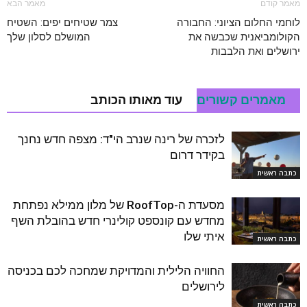
מאמר קודם
מאמר הבא
לוחמי החלום הציוני: החבורה
צמר שטיחים יפים: השטיח
הקולומביאנית שכבשה את
המושלם לסלון שלך
ירושלים ואת הלבבות
מאמרים קשורים
עוד מאותו הכותב
לזכרה של רינה שנרב הי"ד: מצפה חדש נחנך
בקידר דרום
כתבה ראשית
מסעדת ה-RoofTop של מלון ממילא נפתחת
מחדש עם קונספט קולינרי חדש בהובלת השף
איתי שלו
כתבה ראשית
החוויה הלילית והמדויקת שמחכה לכם בכניסה
לירושלים
כתבה ראשית