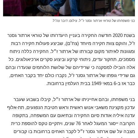
בני משפחתו של טוראי ארתור גסנר ז״ל. צילום: דובר צה"ל
בשנת 2020 חודשה החקירה בעניין היעדרותו של טוראי ארתור גסנר
ז"ל, והוקם צוות חקירה מיוחד (צח"ם), שביצע פעולות חקירה רבות
ומגוונות לאיתור מקום קבורתו של ארתור ז״ל. החקירה כללה ניתוח
מסמכים, תחקור עדים, ניתוחי קרקע וביצוע סקרים ארכיאולוגים. כל
אלה הובילו למסקנה כי שרידיהם של שלושת הלוחמים שנעדרו ובהם
גם שרידי גופתו של ארתור גסנר ז"ל, נקברו כולם יחד בקבר האחים,
כבר אז ב-6 במאי 1949 בבית העלמין ברחובות.
בני משפחתו, ובהם אחייניתו של ארתור ז״ל, קיבלו בשבוע שעבר
עדכון מקצינת משאבי אנוש ראשית וראש חטיבת הנפגעים, תת-אלוף
עדנה איליה אודות סיום החקירה ובתיאום עם המשפחה, בתקופה
הקרובה ייסגר המעגל לאחר 76 שנים, ויתקיים טקס להוספת כרית
מצבה על שם ארתור גסנר ז״ל לקבר האחים ברחובות בו קבורים