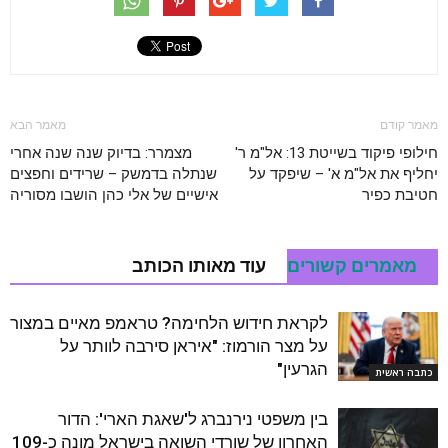
מאמר קודם
מאמר הבא
חילופי פיקוד בשייטת 13: אל"מ ר'
מצמרר: בדיוק שנה שנה אחרי
יחליף את אל"מ א' – שיפקד על
שנתלה בדמשק – שרידים וחפצים
חטיבת כפיר
אישיים של אלי כהן הושבו מסוריה
מאמרים קשורים
עוד מאותו הכותב
לקראת חידוש הלחימה? טראמפ מאיים במצור
על מצר הורמוז: "איראן סירבה לוותר על
הגרעין"
כתבה ראשית
בין משפטי נירנברג ל'שאגת הארי': הדור
האחרון של שורדי השואה בישראל מונה כ-109