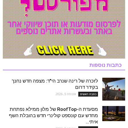
כתבות נוספות
לזכרה של רינה שנרב הי"ד: מצפה חדש נחנך
בקידר דרום
אוגוסט 5, 2026
כתבה ראשית
מסעדת ה-RoofTop של מלון ממילא נפתחת
מחדש עם קונספט קולינרי חדש בהובלת השף
איתי...