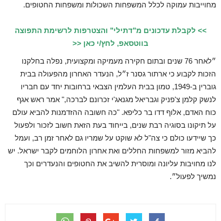
מחוייבות עמוקה לכלל המשפחות השכולות ומשפחות החטופים.
>> לקבלת עדכונים מ"דתילי" והצטרפות לרשימת התפוצה
בווטסאפ, לחץ/י כאן <<
״לאחר 76 שנים ובתום חקירה מעמיקה ומקצועית, נפלה בחלקנו
הזכות לקבוע כי ארתור גסנר ז״ל, הנעדר האחרון מהפעולה בבית
גוברין ב-1949, טמון בבית העלמין הצבאי ברחובות יחד עם חבריו
לנשק קלמן צ'פניק וגבריאל מגנאג'י זכרונם לברכה," אמר ראש אגף
כוח האדם, אלוף דדו בר כליפא. "כה חשובה ההזדמנות להביא עולם
על תיקונו בסוגיה רבת שנים, בייחוד בעת הזאת חשוב לזכור ולפעול
כך שיידעו כולם כי צה"ל לא שוקט על שמריו גם לאחר זמן רב, ועמל
להביא מזור למשפחות החללים ואת אחרון הלוחמים לקבר ישראל. יש
לנו מחויבות עליונה ומוסרית להשיב את החטופים והנעדרים וכך
נמשיך לפעול״.