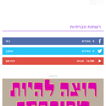
רשתות חברתיות
0
אוהדים
כמו
0
חסידים
מעקב
14,700
מנויים
להירשם
- פרסומת -