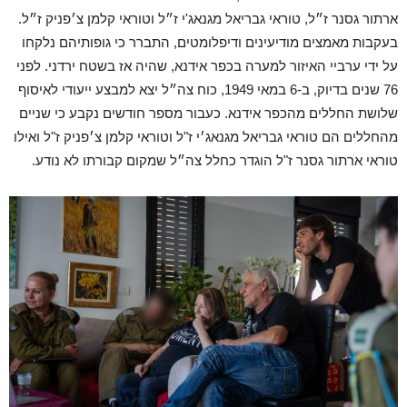
ארתור גסנר ז״ל, טוראי גבריאל מגנאג'י ז״ל וטוראי קלמן צ׳פניק ז״ל.
בעקבות מאמצים מודיעינים ודיפלומטים, התברר כי גופותיהם נלקחו
על ידי ערביי האיזור למערה בכפר אידנא, שהיה אז בשטח ירדני. לפני
76 שנים בדיוק, ב-6 במאי 1949, כוח צה״ל יצא למבצע ייעודי לאיסוף
שלושת החללים מהכפר אידנא. כעבור מספר חודשים נקבע כי שניים
מהחללים הם טוראי גבריאל מגנאג׳י ז"ל וטוראי קלמן צ׳פניק ז"ל ואילו
טוראי ארתור גסנר ז"ל הוגדר כחלל צה״ל שמקום קבורתו לא נודע.