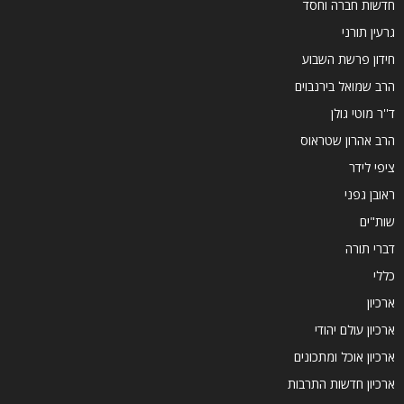
חדשות חברה וחסד
גרעין תורני
חידון פרשת השבוע
הרב שמואל בירנבוים
ד''ר מוטי גולן
הרב אהרון שטראוס
ציפי לידר
ראובן גפני
שות"ים
דברי תורה
כללי
ארכיון
ארכיון עולם יהודי
ארכיון אוכל ומתכונים
ארכיון חדשות התרבות