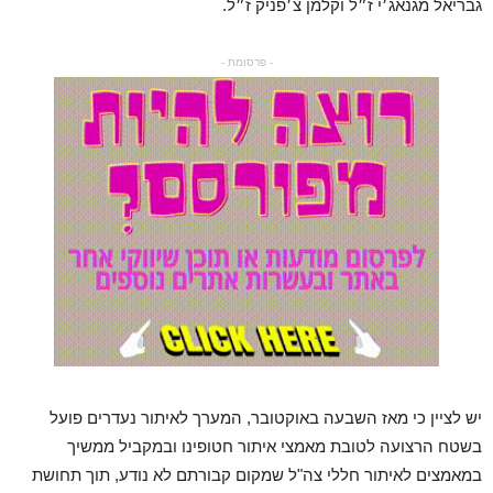
גבריאל מגנאג׳י ז״ל וקלמן צ׳פניק ז״ל.
- פרסומת -
יש לציין כי מאז השבעה באוקטובר, המערך לאיתור נעדרים פועל
בשטח הרצועה לטובת מאמצי איתור חטופינו ובמקביל ממשיך
במאמצים לאיתור חללי צה"ל שמקום קבורתם לא נודע, תוך תחושת