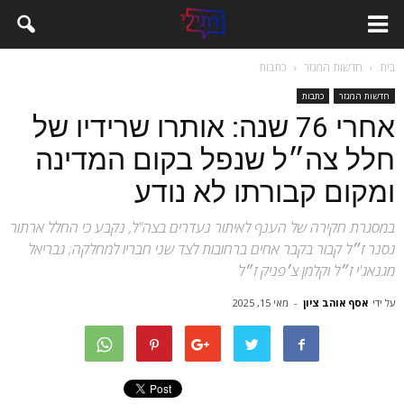
בית
חדשות המגזר
כתבות
חדשות המגזר
כתבות
אחרי 76 שנה: אותרו שרידיו של
חלל צה״ל שנפל בקום המדינה
ומקום קבורתו לא נודע
במסגרת חקירה של הענף לאיתור נעדרים בצה"ל, נקבע כי החלל ארתור
גסנר ז״ל קבור בקבר אחים ברחובות לצד שני חבריו למחלקה; גבריאל
מגנאג'י ז״ל וקלמן צ׳פניק ז״ל
על ידי
אסף אוהב ציון
-
מאי 15, 2025