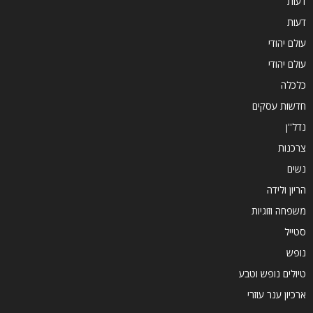
דעות
דעות
עולם יהודי
עולם יהודי
כלכלה
חדשות עסקים
נדל''ן
צרכנות
נשים
הריון ולידה
משפחה וזוגיות
סטייל
נופש
טיולים נופש וטבע
ארכיון ענר עוזרי