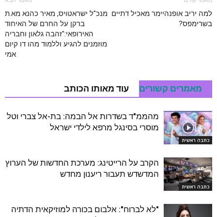
מאמר קודם
מאמר הבא
למה יריב אופנהיימר מאכיל דתיים
מנכ"ל ישראטויס, מאיר כהנא מא.ת
בשרימפס?
ברקן על החרם של האיחוד
האירופאי:"זהבה גלאון וחבריה
מוזמנים להגיע וללמוד מהו דו קיום
אמי
מאמרים קשורים
עוד מאותו הכותב
מהממ"ד בשדרות אל הבמה: בת-אל צברי וטל
מוסרי בסינגל מרפא לילדי ישראל
כתבה ראשית
הקרב על הרייטינג: מערכת החדשות של הערוץ
המדשדש תעבור ריענון מחדש
כתבה ראשית
"לא לברוח": אלבום בכורה למוזיקאית הדתיה