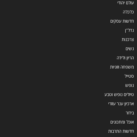
עולם יהודי
כלכלה
חדשות עסקים
נדל''ן
צרכנות
נשים
הריון ולידה
משפחה וזוגיות
סטייל
נופש
טיולים נופש וטבע
ארכיון ענר עוזרי
בידור
אוכל ומתכונים
חדשות התרבות