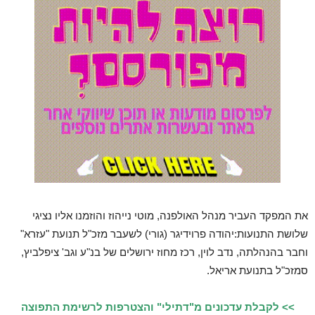
את המפקד העביר מנהל האולפנה, מוטי נייהוז והוזמנו אליו נציגי
שלושת התנועות:יהודה פרוידיגר (גורי) לשעבר מזכ"ל תנועת "עזרא"
וחבר בהנהלתה, נדב לוין, רכז מחוז ירושלים של בנ"ע וגב' ציפלביץ,
סמזכ"ל בתנועת אריאל.
>> לקבלת עדכונים מ"דתילי" והצטרפות לרשימת התפוצה