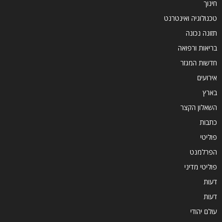
חינוך
טכנולוגיה ואינטרנט
תזונה נכונה
בריאות ורפואה
חדשות המגזר
אירועים
בארץ
השאלון הקצר
כתבות
פוליטי
הפרלמנט
פוליטי מדיני
דעות
דעות
עולם יהודי