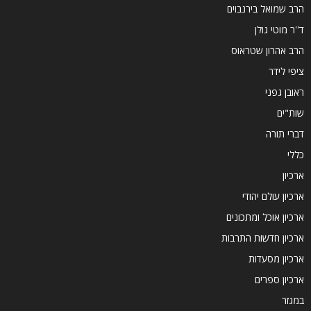
הרב שמואל בירנבוים
ד''ר מוטי גולן
הרב אהרון שטראוס
ציפי לידר
ראובן גפני
שות"ים
דברי תורה
כללי
ארכיון
ארכיון עולם יהודי
ארכיון אוכל ומתכונים
ארכיון חדשות התרבות
ארכיון מסעדות
ארכיון ספרים
במגזר