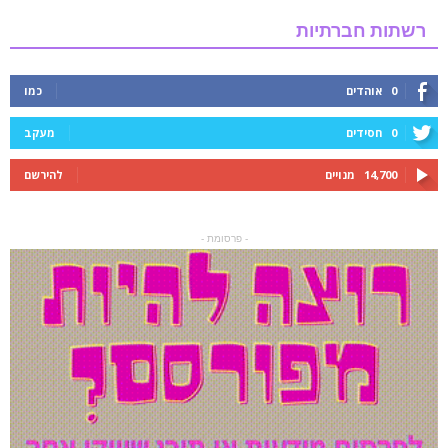
רשתות חברתיות
0
אוהדים
כמו
0
חסידים
מעקב
14,700
מנויים
להירשם
- פרסומת -