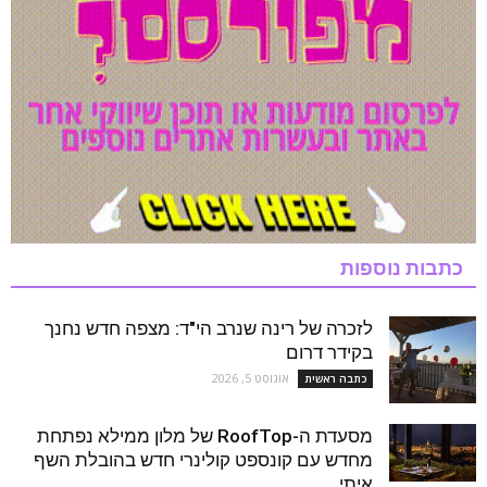
כתבות נוספות
לזכרה של רינה שנרב הי"ד: מצפה חדש נחנך
בקידר דרום
אוגוסט 5, 2026
כתבה ראשית
מסעדת ה-RoofTop של מלון ממילא נפתחת
מחדש עם קונספט קולינרי חדש בהובלת השף
איתי...