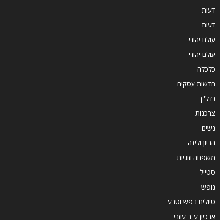
דעות
דעות
עולם יהודי
עולם יהודי
כלכלה
חדשות עסקים
נדל''ן
צרכנות
נשים
הריון ולידה
משפחה וזוגיות
סטייל
נופש
טיולים נופש וטבע
ארכיון ענר עוזרי