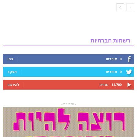
רשתות חברתיות
0
אוהדים
כמו
0
חסידים
מעקב
14,700
מנויים
להירשם
- פרסומת -