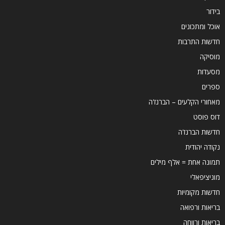
בידור
אוכל ומתכונים
חדשות התרבות
מוסיקה
מסעדות
ספרים
מאחורי הקלעים – הברנז'ה
דוס פוסט
חדשות הברנז'ה
נקודה יהודית
תמונה אחת = אלף מילים
מוניציפאלי
חדשות מקומיות
בריאות ורפואה
בריאות ורווחה