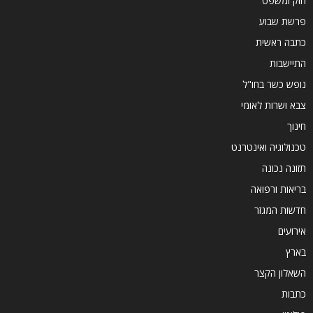
חוק ומשפט
פרשת שבוע
כתבה ראשית
התיישבות
נופש כשר בחו"ל
צבא ושרות לאומי
חינוך
טכנולוגיה ואינטרנט
תזונה נכונה
בריאות ורפואה
חדשות המגזר
אירועים
בארץ
השאלון הקצר
כתבות