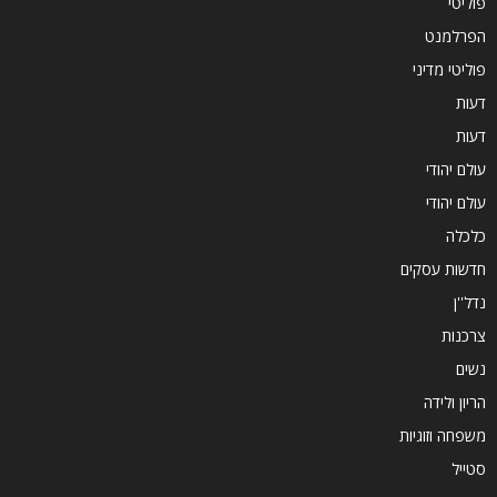
פוליטי
הפרלמנט
פוליטי מדיני
דעות
דעות
עולם יהודי
עולם יהודי
כלכלה
חדשות עסקים
נדל''ן
צרכנות
נשים
הריון ולידה
משפחה וזוגיות
סטייל