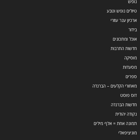
נופש
טיולים נופש וטבע
ארכיון ענר עוזרי
בידור
אוכל ומתכונים
חדשות התרבות
מוסיקה
מסעדות
ספרים
מאחורי הקלעים – הברנז'ה
דוס פוסט
חדשות הברנז'ה
נקודה יהודית
תמונה אחת = אלף מילים
מוניציפאלי