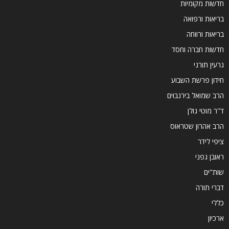
חדשות מקומיות
בריאות ורפואה
בריאות ורווחה
חדשות חברה וחסד
גרעין תורני
חידון פרשת השבוע
הרב שמואל בירנבוים
ד''ר מוטי גולן
הרב אהרון שטראוס
ציפי לידר
ראובן גפני
שות"ים
דברי תורה
כללי
ארכיון