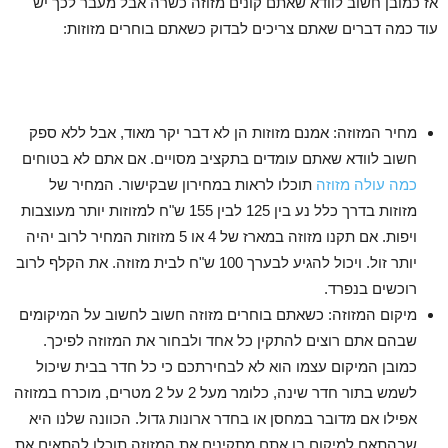
אז כמובן חשוב לוודא שאתם קונים מזוזה כשרה אבל מעבר לכך יש
עוד כמה דברים שאתם צריכים לבדוק כשאתם בוחרים מזוזות:
מחיר המזוזה: אמנם מזוזות הן לא דבר יקר מאוד, אבל ללא ספק
חשוב לוודא שאתם עומדים בתקציב מסויים. אם אתם לא בטוחים
כמה עולה מזוזה
תוכלו לראות במחירון שבקישור. המחיר של
מזוזות בדרך כלל נע בין 125 לבין 155 ש"ח למזוזות יותר מעוצבות
ויפות. אם תקנו מזוזה במארז של 4 או 5 מזוזות המחיר לרוב יהיה
יותר זול. ויכול להגיע לבערך 100 ש"ח לבית מזוזה. את הקלף לרוב
רוכשים בנפרד.
מיקום המזוזה: כשאתם בוחרים מזוזה חשוב לחשוב על המיקומים
שבהם אתם רוצים להתקין כל אחד ולבחור את המזוזה לפיכך.
כמובן המיקום עצמו הוא לא לבחירתכם כי כל חדר בבית שיכול
לשמש בתור חדר שינה, כלומר מעל 2 על 2 מטרים, מוכרח במזוזה
אפילו אם מדובר במחסן או בחדר ארונות גדול. הכוונה שלנו היא
שבהתאם למיקום בו אתם מתקינים את המזוזה תוכלו להתאים את