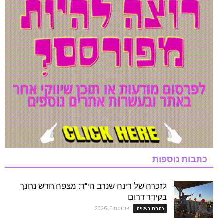
כתבות נוספות
לזכרה של רינה שנרב הי"ד: מצפה חדש נחנך
בקידר דרום
אוגוסט 5, 2026
כתבה ראשית