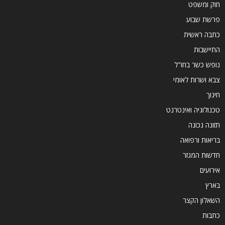
חוק ומשפט
פרשת שבוע
כתבה ראשית
התיישבות
נופש כשר בחו"ל
צבא ושרות לאומי
חינוך
טכנולוגיה ואינטרנט
תזונה נכונה
בריאות ורפואה
חדשות המגזר
אירועים
בארץ
השאלון הקצר
כתבות