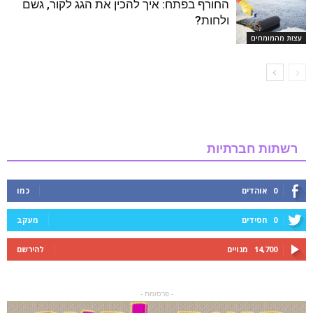
החורף בפתח: איך להכין את הגג לקור, גשם
ולחות?
עצות מהמומחים
רשתות חברתיות
0
אוהדים
כמו
0
חסידים
מעקב
14,700
מנויים
להירשם
- פרסומת -