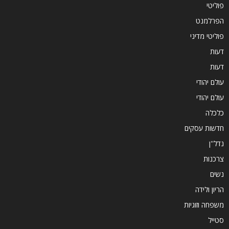
פוליטי
הפרלמנט
פוליטי מדיני
דעות
דעות
עולם יהודי
עולם יהודי
כלכלה
חדשות עסקים
נדל''ן
צרכנות
נשים
הריון ולידה
משפחה וזוגיות
סטייל