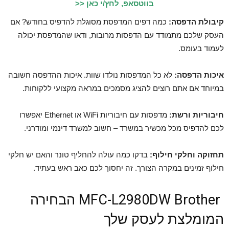
בווטסאפ, לחץ/י כאן <<
קיבולת הדפסה:
כמה דפים המדפסת מסוגלת להדפיס בחודש? אם
העסק שלכם מתמודד עם הדפסות מרובות, ודאו שהמדפסת יכולה
לעמוד בעומס.
איכות הדפסה:
לא כל המדפסות נולדו שוות. איכות ההדפסה חשובה
במיוחד אם אתם רוצים להציג מסמכים במראה מקצועי ללקוחות.
חיבוריות ורשת:
מדפסות עם חיבוריות WiFi או Ethernet יאפשרו
לכם להדפיס מכל מכשיר במשרד – חשוב למשרד דינמי ומודרני.
תחזוקה וחלקי חילוף:
בדקו כמה עולה להחליף טונר והאם יש חלקי
חילוף זמינים במקרה הצורך. זה יחסוך לכם כאב ראש בעתיד.
MFC-L2980DW Brother הבחירה
המומלצת לעסק שלך