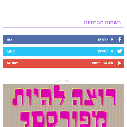
רשתות חברתיות
0
אוהדים
כמו
0
חסידים
מעקב
14,700
מנויים
להירשם
- פרסומת -