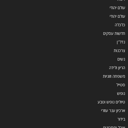
עולם יהודי
עולם יהודי
כלכלה
חדשות עסקים
נדל''ן
צרכנות
נשים
הריון ולידה
משפחה וזוגיות
סטייל
נופש
טיולים נופש וטבע
ארכיון ענר עוזרי
בידור
אוכל ומתכונים