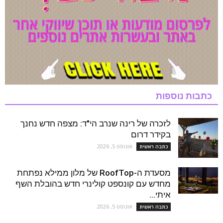
כתבות נוספות
לזכרה של רינה שנרב הי"ד: מצפה חדש נחנך
בקידר דרום
אוגוסט 5, 2026
כתבה ראשית
מסעדת ה-RoofTop של מלון ממילא נפתחת
מחדש עם קונספט קולינרי חדש בהובלת השף
איתי...
אוגוסט 5, 2026
כתבה ראשית