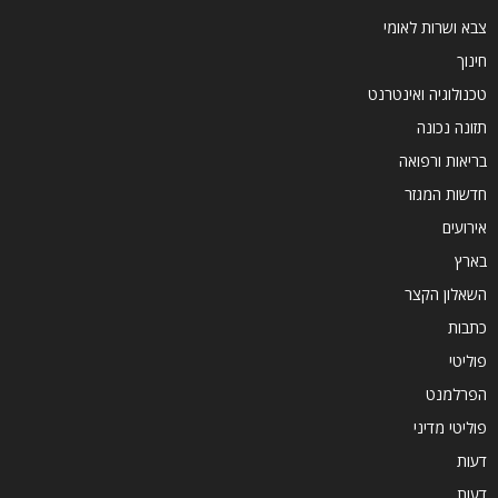
צבא ושרות לאומי
חינוך
טכנולוגיה ואינטרנט
תזונה נכונה
בריאות ורפואה
חדשות המגזר
אירועים
בארץ
השאלון הקצר
כתבות
פוליטי
הפרלמנט
פוליטי מדיני
דעות
דעות