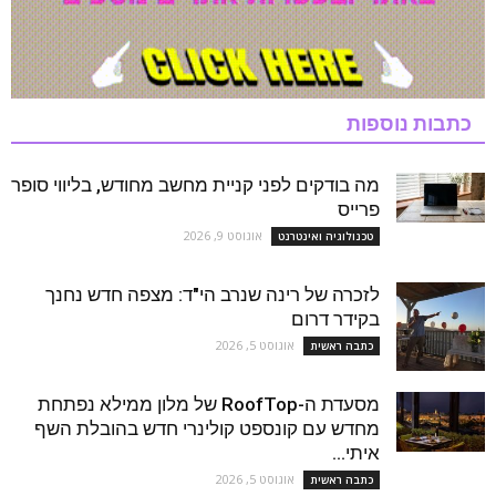
כתבות נוספות
מה בודקים לפני קניית מחשב מחודש, בליווי סופר
פרייס
אוגוסט 9, 2026
טכנולוגיה ואינטרנט
לזכרה של רינה שנרב הי"ד: מצפה חדש נחנך
בקידר דרום
אוגוסט 5, 2026
כתבה ראשית
מסעדת ה-RoofTop של מלון ממילא נפתחת
מחדש עם קונספט קולינרי חדש בהובלת השף
איתי...
אוגוסט 5, 2026
כתבה ראשית