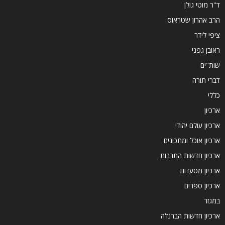
ד''ר מוטי גולן
הרב אהרון שטראוס
ציפי לידר
ראובן גפני
שות"ים
דברי תורה
כללי
ארכיון
ארכיון עולם יהודי
ארכיון אוכל ומתכונים
ארכיון חדשות התרבות
ארכיון מסעדות
ארכיון ספרים
במגזר
ארכיון חדשות הברנז'ה