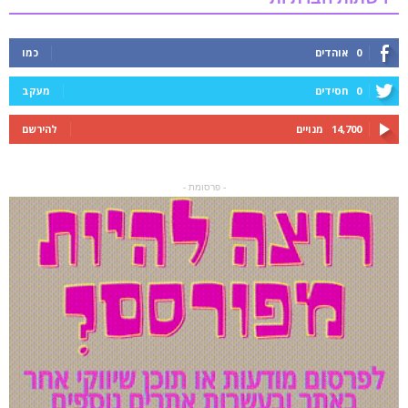
0
אוהדים
כמו
0
חסידים
מעקב
14,700
מנויים
להירשם
- פרסומת -