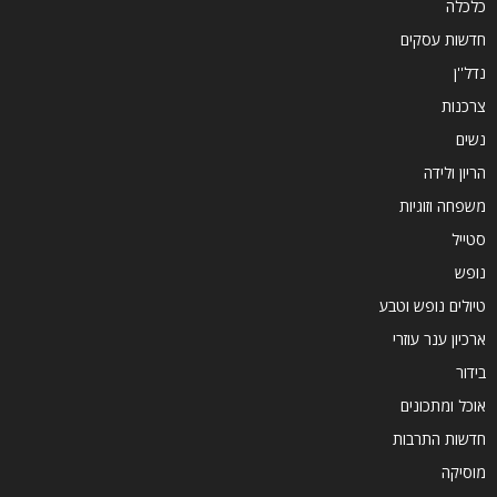
כלכלה
חדשות עסקים
נדל''ן
צרכנות
נשים
הריון ולידה
משפחה וזוגיות
סטייל
נופש
טיולים נופש וטבע
ארכיון ענר עוזרי
בידור
אוכל ומתכונים
חדשות התרבות
מוסיקה