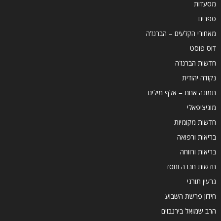
מסעדות
ספרים
מאחורי הקלעים – הברנז'ה
דוס פוסט
חדשות הברנז'ה
נקודה יהודית
תמונה אחת = אלף מילים
מוניציפאלי
חדשות מקומיות
בריאות ורפואה
בריאות ורווחה
חדשות חברה וחסד
גרעין תורני
חידון פרשת השבוע
הרב שמואל בירנבוים