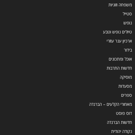
משפחה וזוגיות
סטייל
נופש
טיולים נופש וטבע
ארכיון ענר עוזרי
בידור
אוכל ומתכונים
חדשות התרבות
מוסיקה
מסעדות
ספרים
מאחורי הקלעים – הברנז'ה
דוס פוסט
חדשות הברנז'ה
נקודה יהודית