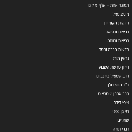
תמונה אחת = אלף מילים
מוניציפאלי
חדשות מקומיות
בריאות ורפואה
בריאות ורווחה
חדשות חברה וחסד
גרעין תורני
חידון פרשת השבוע
הרב שמואל בירנבוים
ד''ר מוטי גולן
הרב אהרון שטראוס
ציפי לידר
ראובן גפני
שות"ים
דברי תורה