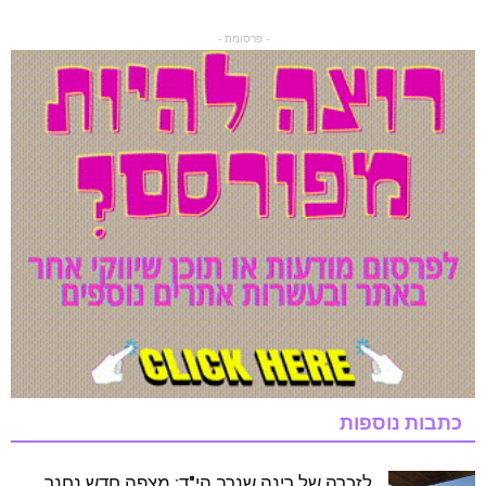
- פרסומת -
כתבות נוספות
לזכרה של רינה שנרב הי"ד: מצפה חדש נחנך