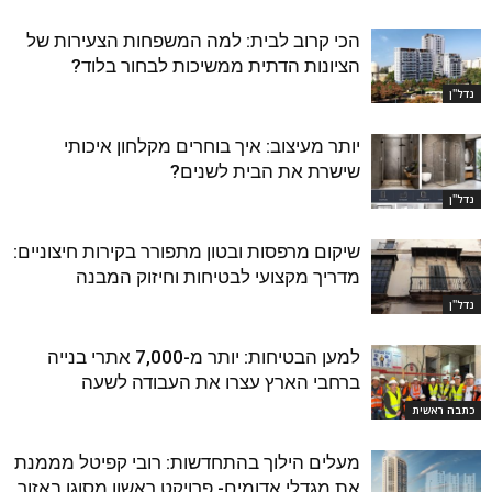
הכי קרוב לבית: למה המשפחות הצעירות של
הציונות הדתית ממשיכות לבחור בלוד?
נדל''ן
יותר מעיצוב: איך בוחרים מקלחון איכותי
שישרת את הבית לשנים?
נדל''ן
שיקום מרפסות ובטון מתפורר בקירות חיצוניים:
מדריך מקצועי לבטיחות וחיזוק המבנה
נדל''ן
למען הבטיחות: יותר מ-7,000 אתרי בנייה
ברחבי הארץ עצרו את העבודה לשעה
כתבה ראשית
מעלים הילוך בהתחדשות: רובי קפיטל מממנת
את מגדלי אדומים- פרויקט ראשון מסוגו באזור