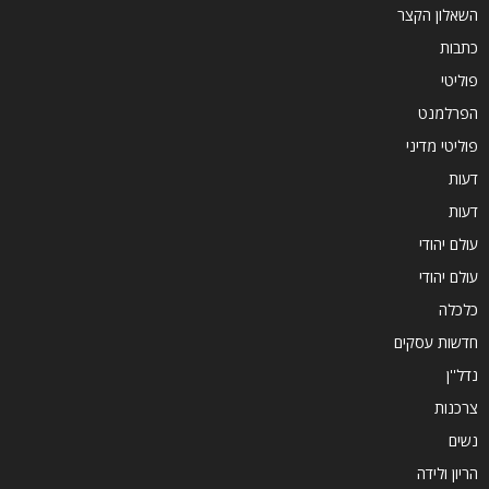
השאלון הקצר
כתבות
פוליטי
הפרלמנט
פוליטי מדיני
דעות
דעות
עולם יהודי
עולם יהודי
כלכלה
חדשות עסקים
נדל''ן
צרכנות
נשים
הריון ולידה