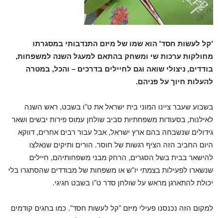
'קל לעשות חסד' הוא שמו של מיזם התנדבותי במסגרתו
מחולקות ערכות שי ומשחק בהתאם למעגל השנה למשפחות,
בודדים, ניצולי שואה וגם לחיילים בדרכים – והכל, במטרה
להעלות חיוך על פניהם.
בשבוע שעבר ציינו המוני בית ישראל את ט"ו בשבט, ראש השנה
לאילנות, בסעודות משפחתיות סביב שולחן עמוס פירות יבשים ושאר
גידולים שנשבחה בהם ארץ ישראל, אבל עבור רבים אחרים, דווקא
היום החביב הזה הציף רגשות של חוסר. הורים ותיקים שנאלצו
להישאר בבית בשל הסגרים, הרחק מבני משפחותיהם, חיילים
שנשארו לפעילות בצמתי יו"ש או משפחות של מבודדים שהסתגרו בלי
יכולת להתארגן מראש על שולחן סדר ט"ו בשבט חגיגי.
למקום הזה נכנסנו פעילי מיזם "קל לעשות חסד". כמו בחגים קודמים