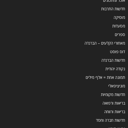
אוכל ומתכונים
חדשות התרבות
מוסיקה
מסעדות
ספרים
מאחורי הקלעים – הברנז'ה
דוס פוסט
חדשות הברנז'ה
נקודה יהודית
תמונה אחת = אלף מילים
מוניציפאלי
חדשות מקומיות
בריאות ורפואה
בריאות ורווחה
חדשות חברה וחסד