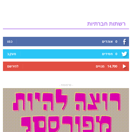
רשתות חברתיות
0
אוהדים
כמו
0
חסידים
מעקב
14,700
מנויים
להירשם
- פרסומת -