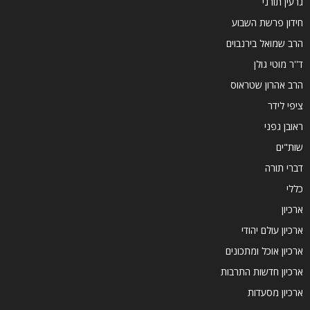
גרעין תורני
חידון פרשת השבוע
הרב שמואל בירנבוים
ד''ר מוטי גולן
הרב אהרון שטראוס
ציפי לידר
ראובן גפני
שות"ים
דברי תורה
כללי
ארכיון
ארכיון עולם יהודי
ארכיון אוכל ומתכונים
ארכיון חדשות התרבות
ארכיון מסעדות