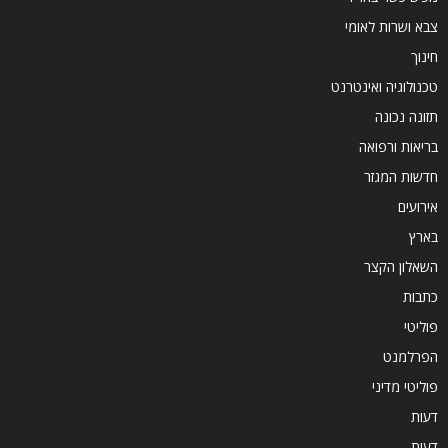
צבא ושרות לאומי
חינוך
טכנולוגיה ואינטרנט
תזונה נכונה
בריאות ורפואה
חדשות המגזר
אירועים
בארץ
השאלון הקצר
כתבות
פוליטי
הפרלמנט
פוליטי מדיני
דעות
דעות