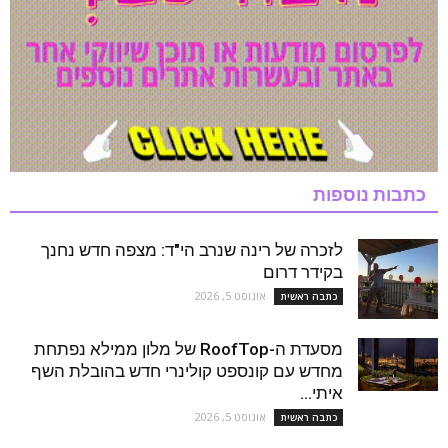
כתבות נוספות
לזכרה של רינה שנרב הי"ד: מצפה חדש נחנך
בקידר דרום
אוגוסט 5, 2026
כתבה ראשית
מסעדת ה-RoofTop של מלון ממילא נפתחת
מחדש עם קונספט קולינרי חדש בהובלת השף
איתי...
אוגוסט 5, 2026
כתבה ראשית