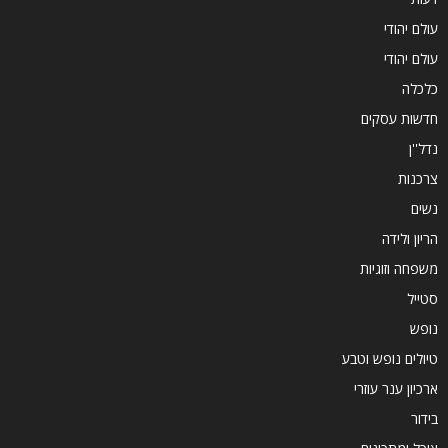
עולם יהודי
עולם יהודי
כלכלה
חדשות עסקים
נדל''ן
צרכנות
נשים
הריון ולידה
משפחה וזוגיות
סטייל
נופש
טיולים נופש וטבע
ארכיון ענר עוזרי
בידור