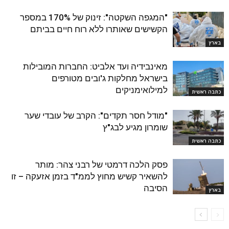
"המגפה השקטה": זינוק של 170% במספר
הקשישים שאותרו ללא רוח חיים בביתם
בארץ
מאינבידיה ועד אלביט: החברות המובילות
בישראל מחלקות ג'ובים מטורפים
למילואימניקים
כתבה ראשית
"מודל חסר תקדים": הקרב של עובדי שער
שומרון מגיע לבג"ץ
כתבה ראשית
פסק הלכה דרמטי של רבני צהר: מותר
להשאיר קשיש מחוץ לממ"ד בזמן אזעקה – זו
הסיבה
בארץ