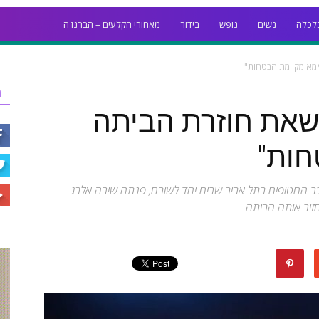
לכלה
נשים
נופש
בידור
מאחורי הקלעים – הברנז'ה
מא מקיימת הבטחות"
ר
שאת חוזרת הביתה
חות"
 החטופים בתל אביב שרים יחד לשובם, פנתה שירה אלבג
זיר אותה הביתה