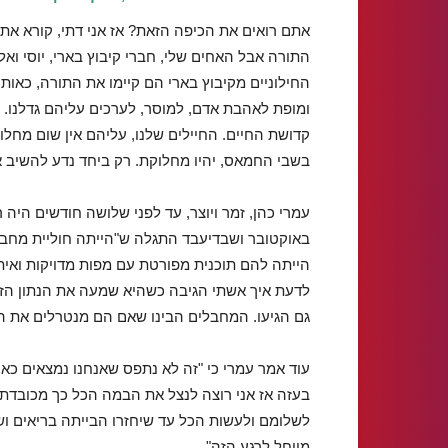
אתם רואים את הכיפה הזאת? אז אני דתי, קורא את
התורה אבל האחים שלי, חברי קיבוץ בארי, יוסי ואלי
החילוניים מקיבוץ בארי הם קיימו את התורה, כאות
ומופת לאהבת אדם, למוסר, לערכים עליהם גדלנו.
קדושת החיים. החיילים שלנו, עליהם אין שום מחל
בשבי החמאס, יהיו מחלוקת. רק ביחד נדע להשיב
עמרי כהן, זמר ויוצר, עד לפני שלושה חודשים היה 
באוקטובר ושבדיעבד התגלה ש"הייתה חוליית מחבל
הייתה להם תוכנית מפורטת עם מפות מדויקות ואי
לדעת איך אשתי הגיבה כשהיא שמעה את הנתון הזה
גם הגיעו. המחבלים הבינו שאם הם מנטרלים את ה
עוד אמר עמרי כי "זה לא נתפס שאנחנו נמצאים כא
בעזה אז אני רוצה לנצל את הבמה הכל כך מכובדת
לשלומם ולעשות הכל עד שיחזרו הבייתה בריאים וש
מייחל לרגע הזה".