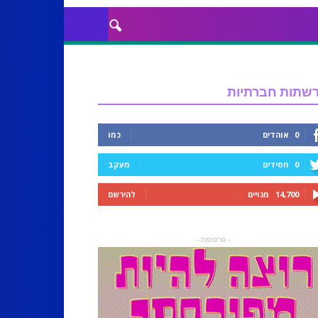
שתות חברתיות
0
אוהדים
כמו
0
חסידים
מעקב
14,700
מנויים
להירשם
- פרסומת -