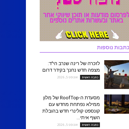
תבות נוספות
לזכרה של רינה שנרב הי"ד:
מצפה חדש נחנך בקידר דרום
אוגוסט 5, 2026
כתבה ראשית
מסעדת ה-RoofTop של מלון
ממילא נפתחת מחדש עם
קונספט קולינרי חדש בהובלת
השף איתי...
אוגוסט 5, 2026
כתבה ראשית