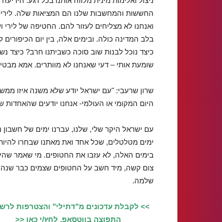
ניצול ואלימות מינית מלווה אותנו בכל רגע. הידיע
ואנחנו לא מצליחים לעזור להם. החטיפה של לירי ו
בלב המדינה כולה. ובימים אלה, בין יום הכיפורים 
כיצד נוכל לבנות שוב סוכה כשביתנו חרב? כיצד נ
שומעת אותי – דעי שאנחנו לא מוותרים. אמא מבט
שרון שרעבי: "עם ישראל יודע שלא משנה איזו ממשל
היום המקומי או העולמי- אנחנו יודעים שהאחדות של
עם ישראל היקר שלי, שלנו, עברנו ימים של חשבון נ
ימים מטלטלים, שכל אחד ואת מאתנו שבחרו להיות
בימים האלה, לא עזבו את החטופים. מי שאמר שהיה
צום קשה, מיד חשב על החטופים שצמים כבר שנה
שלמה.
>> לקבלת עדכונים מ"דתילי" והצטרפות לרש
התפוצה בווטסאפ, לחץ/י כאן <<