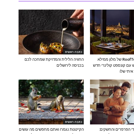
כתבה ראשית
מסעדת ה-RoofTop של מלון ממילא
החוויה הלילית והמדויקת שמחכה לכם
עם קונספט קולינרי חדש
בכניסה לירושלים
יתי שלו
כתבה ראשית
י הפרפרים והחשקים:
הקייטנות נגמרו ואתם מחפשים מה עושים