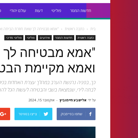
חדשות המגזר
פוליטי
דעות
עולם יהודי
כ
בית
כתבה ראשית
"אמא מבטיחה לך שאת חוזרת הביתה וא
כתבה ראשית
חדשות המגזר
אירועים
פוליטי
פוליטי מדיני
"אמא מבטיחה לך 
ואמא מקיימת הבט
כך, בפניה נרגשת הערב במהלך עצרת האחדות בכיכר
לבתה לירי, שנמצאת בשבי והבטיחה לעשות הכל להח
על ידי
‫אלישבע חיימוביץ
-
אוקטובר 15, 2024
שתפו בפייסבוק
צייצו בטוויטר