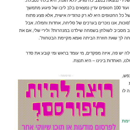
ה שלירי נמצאת במצב כה פגיע, ללא הגנה, היא בלתי נסבלת.
החששות והמחשבות שלנו הם המציאות שלה. לירי ועוד 100 חטופים עדין נמצאים בלב ליבו של פיגוע מתמשך
של כל החטופים היא לא רק טרגדיה אישית, אלא פצע פתוח
לסוכות, אנו נזכרים בערכים של סליחה, אחדות וחמלה. אבל
שב מסביב לשולחן בשמחה שילדנו במנהרות? ולירי שלי, אם את
יחה לך שאת חוזרת הביתה ואמא מקיימת הבטחות".
ה יש פה, איזה מפקדים, מי עומד בראש ומי קובע את סדר
נו, האחדות בינינו – היא תנצח.
פש,
- פרסומת -
 לו
ימת