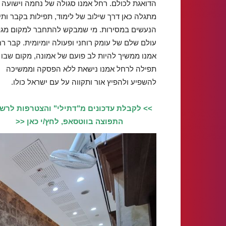
הדואגת לכולם. רחל אמנו סגולה של נחמה וישועה
מתגלה כאן דרך שילוב של לימוד, תפילות בקבר ותי
הנעשים במסירות. מי שמבקש להתחבר למקום מג
עולם שלם של עומק רוחני ופעולה יומיומית. קבר ר
אמנו ממשיך להיות לב פועם של אמונה, מקום שבו
תפילה לרחל אמנו נישאת ללא הפסקה וממשיכה
להשפיע ולהפיץ אור ותקווה על עם ישראל כולו.
>> לקבלת עדכונים מ"דתילי" והצטרפות לרש
התפוצה בווטסאפ, לחץ/י כאן <<