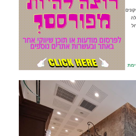
קונים
לה
חל
ימת