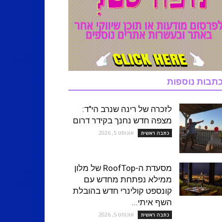
תבות נוספות
לזכרה של רינה שנרב הי"ד:
מצפה חדש נחנך בקידר דרום
אוגוסט 5, 2026
כתבה ראשית
מסעדת ה-RoofTop של מלון
ממילא נפתחת מחדש עם
קונספט קולינרי חדש בהובלת
השף איתי...
אוגוסט 5, 2026
כתבה ראשית