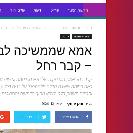
חדשות המגזר
פוליטי
דעות
עולם יהודי
כ
בית
חדשות המגזר
כתבות
אמא שממשיכה לבכות ולהתפלל
חדשות המגזר
כתבות
אמא שממשיכה לבכ
– קבר רחל
קבר רחל אמנו הוא מקום של תפילה, נחמה ותקווה עבו
כאם רחומה שאינה חדלה מלהתפלל על בניה בכל עת. 
ותפילה מעומק הלב. דווקא מתוך הדמעות והכיסופים נו
על ידי
תוכן שיווקי
-
ינואר 12, 2026
שתפו בפייסבוק
צייצו בטוויטר