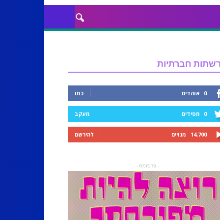
שתות חברתיות
0
אוהדים
כמו
0
חסידים
מעקב
14,700
מנויים
להירשם
- פרסומת -