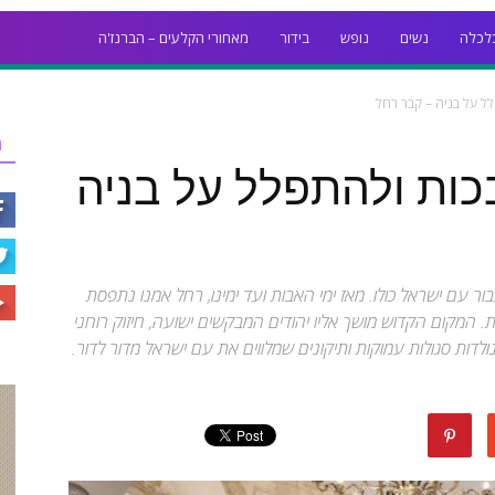
לכלה
נשים
נופש
בידור
מאחורי הקלעים – הברנז'ה
 על בניה – קבר רחל
ר
ות ולהתפלל על בניה
ר עם ישראל כולו. מאז ימי האבות ועד ימינו, רחל אמנו נתפסת
המקום הקדוש מושך אליו יהודים המבקשים ישועה, חיזוק רוחני
לדות סגולות עמוקות ותיקונים שמלווים את עם ישראל מדור לדור.