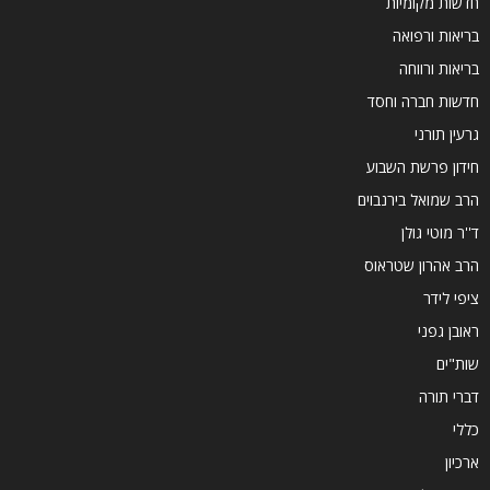
חדשות מקומיות
בריאות ורפואה
בריאות ורווחה
חדשות חברה וחסד
גרעין תורני
חידון פרשת השבוע
הרב שמואל בירנבוים
ד''ר מוטי גולן
הרב אהרון שטראוס
ציפי לידר
ראובן גפני
שות"ים
דברי תורה
כללי
ארכיון