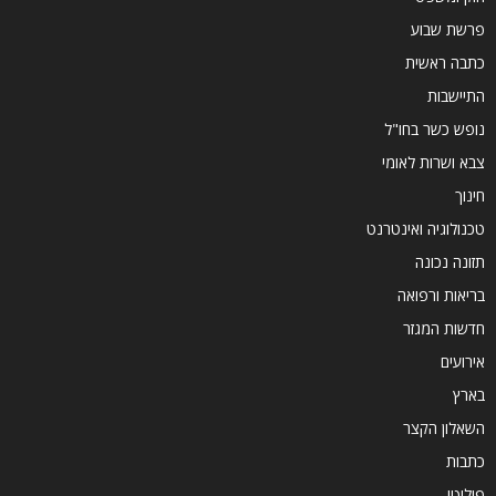
פרשת שבוע
כתבה ראשית
התיישבות
נופש כשר בחו"ל
צבא ושרות לאומי
חינוך
טכנולוגיה ואינטרנט
תזונה נכונה
בריאות ורפואה
חדשות המגזר
אירועים
בארץ
השאלון הקצר
כתבות
פוליטי