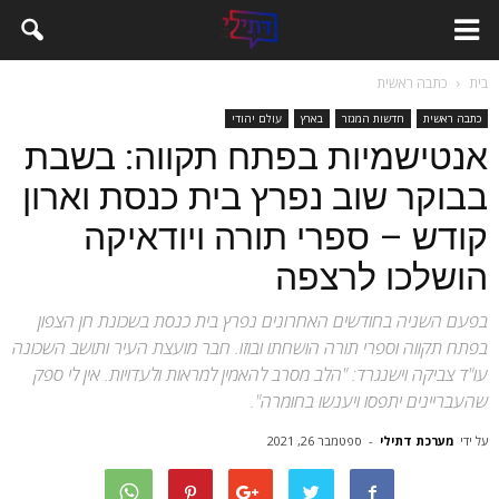
בית
כתבה ראשית
כתבה ראשית
חדשות המגזר
בארץ
עולם יהודי
אנטישמיות בפתח תקווה: בשבת
בבוקר שוב נפרץ בית כנסת וארון
קודש – ספרי תורה ויודאיקה
הושלכו לרצפה
בפעם השניה בחודשים האחרונים נפרץ בית כנסת בשכונת חן הצפון
בפתח תקווה וספרי תורה הושחתו ובוזו. חבר מועצת העיר ותושב השכונה
עו"ד צביקה וישנגרד: "הלב מסרב להאמין למראות ולעדויות. אין לי ספק
שהעבריינים יתפסו ויענשו בחומרה".
על ידי
מערכת דתילי
-
ספטמבר 26, 2021