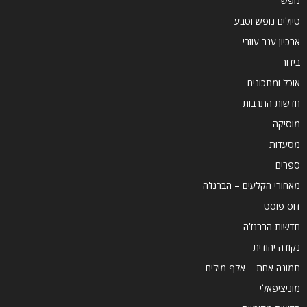
נופש
טיולים נופש וטבע
ארכיון ענר עוזרי
בידור
אוכל ומתכונים
חדשות התרבות
מוסיקה
מסעדות
ספרים
מאחורי הקלעים – הברנז'ה
דוס פוסט
חדשות הברנז'ה
נקודה יהודית
תמונה אחת = אלף מילים
מוניציפאלי